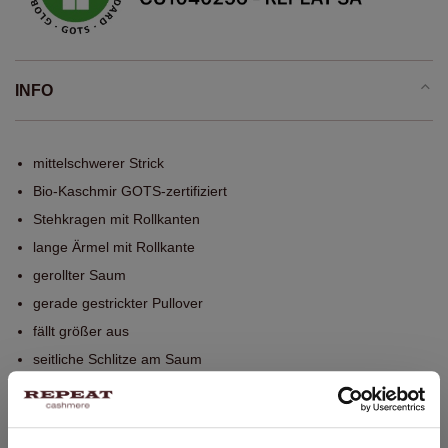
INFO
mittelschwerer Strick
Bio-Kaschmir GOTS-zertifiziert
Stehkragen mit Rollkanten
lange Ärmel mit Rollkante
gerollter Saum
gerade gestrickter Pullover
fällt größer aus
seitliche Schlitze am Saum
Handwäsche, chemische Reinigung möglich
100% Bio-Kaschmir (GOTS-zertifiziert)