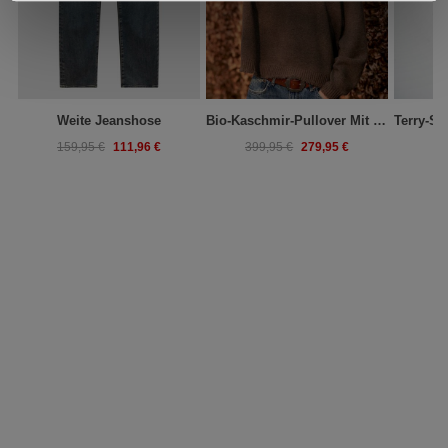
Weite Jeanshose
Bio-Kaschmir-Pullover Mit Rundhalsausschnitt
111,96 €
279,95 €
159,95 €
399,95 €
25