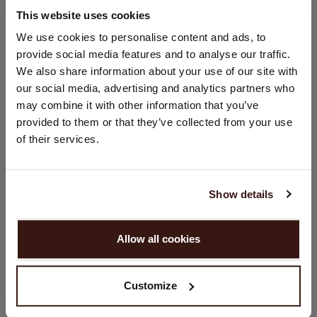
This website uses cookies
GRÖSSE & SCHNITT
STANDORT ÄNDERN
We use cookies to personalise content and ads, to
provide social media features and to analyse our traffic.
Sie besuchen Repeat cashmere von Niederlande (€) aus.
We also share information about your use of our site with
PFLEGEHINWEISE
Möchten Sie Ihre Standort aktualisieren?
our social media, advertising and analytics partners who
Land:
may combine it with other information that you’ve
VERSAND & RÜCKGABE
provided to them or that they’ve collected from your use
Vereinigte Staaten ($)
of their services.
Sprache:
English
DAS KÖNNTE IHNEN AUCH GEFALLEN
Show details
WEITER
Allow all cookies
Nein, weiter shoppen in
Niederlande (€)
Customize