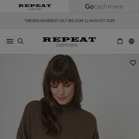
WEICHE NEUE STYLES & FRISCHE FARBEN FÜR DIE KOMMENDE
SAISON
EXTRA 10% OFF SALE
*DIESES ANGEBOT GILT BIS ZUM 12 AUGUST 2026
*GILT NICHT FÜR LIMITED EDITION
*AUSNAHMEN SIND MÖGLICH
NEUE CASHMERE-NEUHEITEN
WEICHE NEUE STYLES & FRISCHE FARBEN FÜR DIE KOMMENDE
SAISON
EXTRA 10% OFF SALE