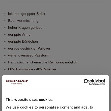
leichter, gerippter Strick
Baumwollmischung
hoher Kragen gerippt
gerippte Ärmel
gerippte Bündchen
gerade gestrickter Pullover
weite, oversized Passform
Handwäsche, chemische Reinigung möglich
60% Baumwolle / 40% Viskose
GRÖSSE & SCHNITT
This website uses cookies
PFLEGEHINWEISE
STANDORT ÄNDERN
We use cookies to personalise content and ads, to