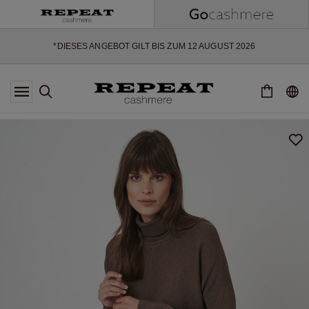
WEICHE NEUE STYLES & FRISCHE FARBEN FÜR DIE KOMMENDE
SAISON
EXTRA 10% OFF SALE
*DIESES ANGEBOT GILT BIS ZUM 12 AUGUST 2026
*GILT NICHT FÜR LIMITED EDITION
*AUSNAHMEN SIND MÖGLICH
NEUE CASHMERE-NEUHEITEN
WEICHE NEUE STYLES & FRISCHE FARBEN FÜR DIE KOMMENDE
SAISON
EXTRA 10% OFF SALE