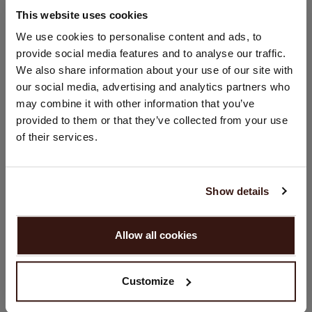
This website uses cookies
GRÖSSE & SCHNITT
STANDORT ÄNDERN
We use cookies to personalise content and ads, to
provide social media features and to analyse our traffic.
Sie besuchen Repeat cashmere von Niederlande (€) aus.
We also share information about your use of our site with
PFLEGEHINWEISE
Möchten Sie Ihre Standort aktualisieren?
our social media, advertising and analytics partners who
Land:
may combine it with other information that you’ve
VERSAND & RÜCKGABE
provided to them or that they’ve collected from your use
Vereinigte Staaten ($)
of their services.
Sprache:
English
DAS KÖNNTE IHNEN AUCH GEFALLEN
Show details
WEITER
Allow all cookies
Nein, weiter shoppen in
Niederlande (€)
Customize