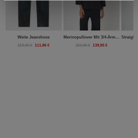
Weite Jeanshose
Merinopullover Mit 3/4-Ärmeln Und Stehkragen
111,96 €
139,95 €
159,95 €
259,95 €
29