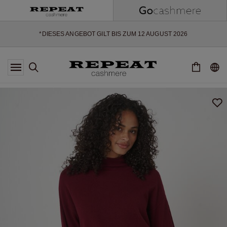
WEICHE NEUE STYLES & FRISCHE FARBEN FÜR DIE KOMMENDE
SAISON
EXTRA 10% OFF SALE
*DIESES ANGEBOT GILT BIS ZUM 12 AUGUST 2026
*GILT NICHT FÜR LIMITED EDITION
*AUSNAHMEN SIND MÖGLICH
NEUE CASHMERE-NEUHEITEN
WEICHE NEUE STYLES & FRISCHE FARBEN FÜR DIE KOMMENDE
SAISON
EXTRA 10% OFF SALE