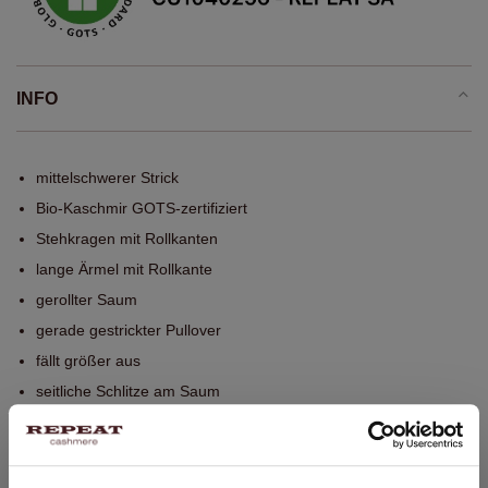
INFO
mittelschwerer Strick
Bio-Kaschmir GOTS-zertifiziert
Stehkragen mit Rollkanten
lange Ärmel mit Rollkante
gerollter Saum
gerade gestrickter Pullover
fällt größer aus
seitliche Schlitze am Saum
Handwäsche, chemische Reinigung möglich
100% Bio-Kaschmir (GOTS-zertifiziert)