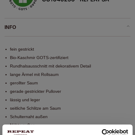
INFO
fein gestrickt
Bio-Kaschmir GOTS-zertifiziert
Rundhalsausschnitt mit dekorativem Detail
lange Ärmel mit Rollsaum
gerollter Saum
gerade gestrickter Pullover
lässig und leger
seitliche Schlitze am Saum
Schulternaht außen
Nähte außen
Saum ist vorne kürzer als hinten