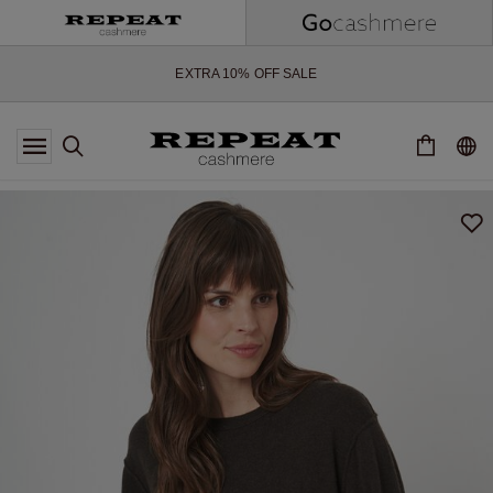
WEICHE NEUE STYLES & FRISCHE FARBEN FÜR DIE KOMMENDE
SAISON
EXTRA 10% OFF SALE
*DIESES ANGEBOT GILT BIS ZUM 12 AUGUST 2026
*GILT NICHT FÜR LIMITED EDITION
*AUSNAHMEN SIND MÖGLICH
NEUE CASHMERE-NEUHEITEN
WEICHE NEUE STYLES & FRISCHE FARBEN FÜR DIE KOMMENDE
SAISON
EXTRA 10% OFF SALE