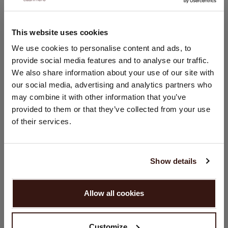
Handwäsche, chemische Reinigung möglich
100% Bio-Kaschmir (GOTS-zertifiziert)
This website uses cookies
STANDORT ÄNDERN
We use cookies to personalise content and ads, to
provide social media features and to analyse our traffic.
GRÖSSE & SCHNITT
Sie besuchen Repeat cashmere von Niederlande (€) aus.
We also share information about your use of our site with
Möchten Sie Ihre Standort aktualisieren?
our social media, advertising and analytics partners who
Land:
PFLEGEHINWEISE
may combine it with other information that you’ve
provided to them or that they’ve collected from your use
Vereinigte Staaten ($)
of their services.
VERSAND & RÜCKGABE
Sprache:
English
Show details
DAS KÖNNTE IHNEN AUCH GEFALLEN
WEITER
Allow all cookies
Nein, weiter shoppen in
Niederlande (€)
Customize