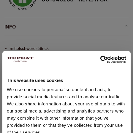
INFO
mittelschwerer Strick
Bio-Kaschmir GOTS-zertifiziert
Stehkragen
Lange Raglan-Puffärmel mit Rippstrickbündchen
This website uses cookies
Rollsäume an den Abschlüssen
STANDORT ÄNDERN
We use cookies to personalise content and ads, to
kurze Form
provide social media features and to analyse our traffic.
kastige Passform
Sie besuchen Repeat cashmere von Niederlande (€) aus.
We also share information about your use of our site with
Möchten Sie Ihre Standort aktualisieren?
Pointelle-Details
our social media, advertising and analytics partners who
Nähte außen
Land:
may combine it with other information that you’ve
Handwäsche, chemische Reinigung möglich
provided to them or that they’ve collected from your use
Vereinigte Staaten ($)
100% Bio-Kaschmir (GOTS-zertifiziert)
of their services.