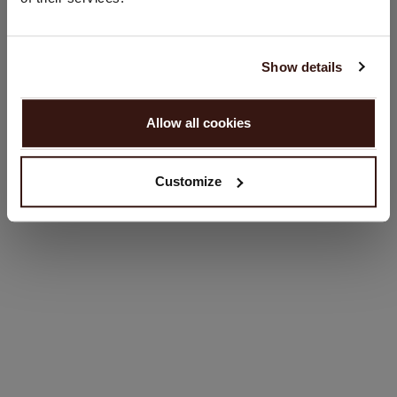
Sprache:
English
GRÖSSE & SCHNITT
Show details
WEITER
PFLEGEHINWEISE
Allow all cookies
Nein, weiter shoppen in
Niederlande (€)
VERSAND & RÜCKGABE
Customize