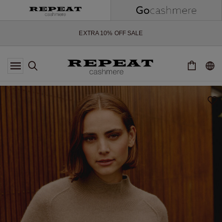
WEICHE NEUE STYLES & FRISCHE FARBEN FÜR DIE KOMMENDE
SAISON
EXTRA 10% OFF SALE
*DIESES ANGEBOT GILT BIS ZUM 12 AUGUST 2026
*GILT NICHT FÜR LIMITED EDITION
*AUSNAHMEN SIND MÖGLICH
NEUE CASHMERE-NEUHEITEN
WEICHE NEUE STYLES & FRISCHE FARBEN FÜR DIE KOMMENDE
SAISON
EXTRA 10% OFF SALE