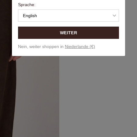
Sprache:
English
WEITER
Nein, weiter shoppen in
Niederlande (€)