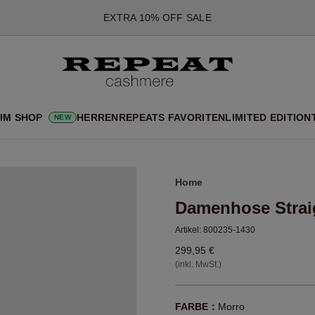
*DIESES ANGEBOT GILT BIS ZUM 12 AUGUST 2026
*GILT NICHT FÜR LIMITED EDITION
*AUSNAHMEN SIND MÖGLICH
NEUE CASHMERE-NEUHEITEN
CHE NEUE STYLES & FRISCHE FARBEN FÜR DIE KOMMENDE SA
 IM SHOP
HERREN
REPEATS FAVORITEN
LIMITED EDITION
NEW
EXTRA 10% OFF SALE
Home
Damenhose Strai
Artikel:
800235-1430
299,95 €
(inkl. MwSt.)
FARBE：
Morro