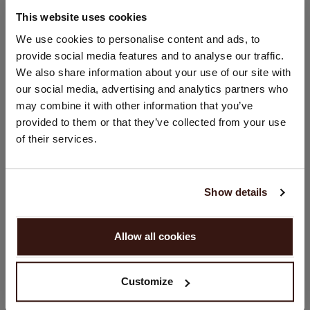
This website uses cookies
LAND WIJZIGEN
We use cookies to personalise content and ads, to
provide social media features and to analyse our traffic.
U bezoekt Repeat cashmere vanuit Nederland (€). Wilt u uw
We also share information about your use of our site with
land wijzigen?
our social media, advertising and analytics partners who
Land:
may combine it with other information that you’ve
Verenigde Staten ($)
provided to them or that they’ve collected from your use
of their services.
Taal:
English
Show details
GA VERDER
Allow all cookies
Nee, winkel verder in
Nederland (€)
Customize