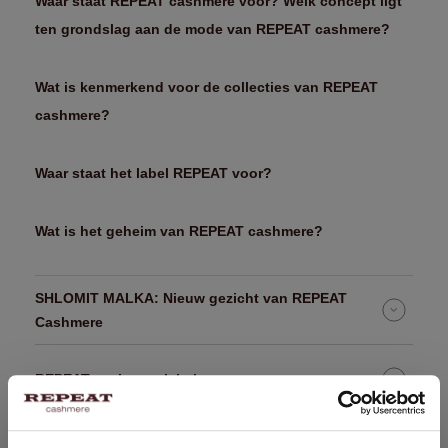
Waar staat REPEAT cashmere voor? Welk concept ligt
ten grondslag aan de mode van REPEAT cashmere?
Wat is kenmerkend voor de collecties van REPEAT
cashmere?
Waar staat het label REPEAT voor?
Wat is het geheim van REPEAT cashmere?
SHLOMIT MALKA: Nieuw gezicht van REPEAT
Cashmere
REPEAT cashmere labels
Oprichters van REPEAT cashmere