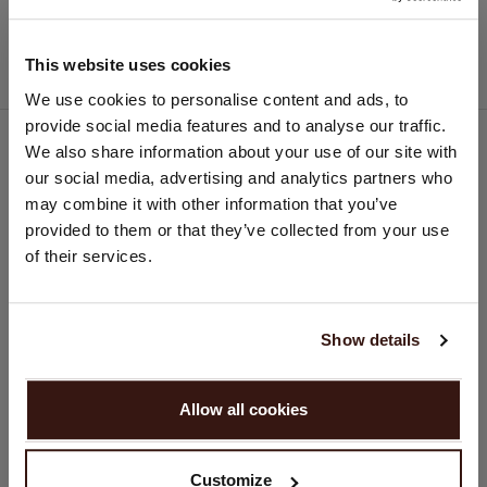
Always good!
07/09/26
Nice quality and good service
This website uses cookies
LAND WIJZIGEN
We use cookies to personalise content and ads, to
provide social media features and to analyse our traffic.
U bezoekt Repeat cashmere vanuit Nederland (€). Wilt u uw
A.a.eijpe
We also share information about your use of our site with
A
land wijzigen?
our social media, advertising and analytics partners who
Land:
may combine it with other information that you’ve
Repeat cashmere zelf was uitstekend
provided to them or that they’ve collected from your use
07/09/26
Verenigde Staten ($)
of their services.
Repeat cashmere zelf was uitstekend evenals de
Taal:
klantenservice. Helaas is de bezorgservice die gebruikt
wordt, DPD, niet zo best waardoor een pakketje om
English
Show details
onbekende reden wordt geretourneerd zonder dat het is
aangeboden. Wellicht is een andere pakketdienst te
GA VERDER
overwegen.
Allow all cookies
Nee, winkel verder in
Nederland (€)
Comments (1)
Customize