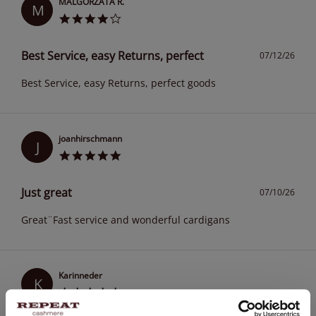
MALGORZATA R.
M
Best Service, easy Returns, perfect
07/12/26
Best Service, easy Returns, perfect goods
joanhirschmann
J
Just great
07/10/26
Great¨Fast service and wonderful cardigans
Karinneder
K