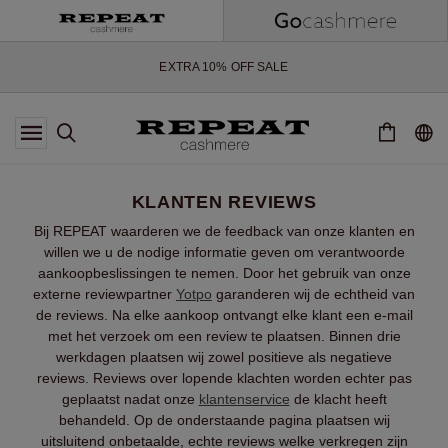
ZACHTE NIEUWE STIJLEN EN FRISSE KLEUREN VOOR HET KOMENDE
SEIZOEN
EXTRA 10% OFF SALE
*AANBIEDING IS GELDIG T/M 12 AUGUSTUS 2026
*NIET GELDIG VOOR LIMITED EDITION
*UITZONDERINGEN KUNNEN VAN TOEPASSING ZIJN
NIEUWE CASHMERE COLLECTIE
ZACHTE NIEUWE STIJLEN EN FRISSE KLEUREN VOOR HET KOMENDE
KLANTEN REVIEWS
SEIZOEN
EXTRA 10% OFF SALE
Bij REPEAT waarderen we de feedback van onze klanten en
willen we u de nodige informatie geven om verantwoorde
aankoopbeslissingen te nemen. Door het gebruik van onze
externe reviewpartner
Yotpo
garanderen wij de echtheid van
de reviews. Na elke aankoop ontvangt elke klant een e-mail
met het verzoek om een review te plaatsen. Binnen drie
werkdagen plaatsen wij zowel positieve als negatieve
reviews. Reviews over lopende klachten worden echter pas
geplaatst nadat onze
klantenservice
de klacht heeft
behandeld. Op de onderstaande pagina plaatsen wij
uitsluitend onbetaalde, echte reviews welke verkregen zijn