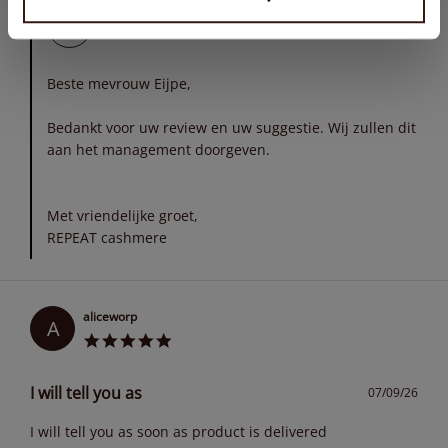
REPEAT cashmere
07/20/26
Beste mevrouw Eijpe,
Bedankt voor uw review en uw suggestie. Wij zullen dit
aan het management doorgeven.
Met vriendelijke groet,
REPEAT cashmere
aliceworp
A
I will tell you as
07/09/26
I will tell you as soon as product is delivered