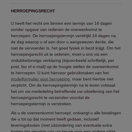
HERROEPINGSRECHT
U heeft het recht om binnen een termijn van 14 dagen
zonder opgave van redenen de overeenkomst te
herroepen. De herroepingstermijn verstrijkt 14 dagen na
de dag waarop u of een door u aangewezen derde, die
niet de vervoerder is, het goed fysiek in bezit krijgt. Om het
herroepingsrecht uit te oefenen, moet u ons via een
ondubbelzinnige verklaring (bijvoorbeeld schriftelijk, per
post, fax of e-mail) op de hoogte stellen de overeenkomst
te herroepen. U kunt hiervoor gebruikmaken van het
modelformulier voor herroeping
, maar bent hiertoe niet
verplicht. Om de herroepingstermijn na te leven volstaat
het om uw mededeling betreffende uw uitoefening van het
herroepingsrecht te verzenden voordat de
herroepingstermijn is verstreken.
Als u de overeenkomst herroept, ontvangt u alle betalingen
die u tot op dat moment heeft gedaan, inclusief
leveringskosten (met uitzondering van eventuele extra
kosten ten gevolge van uw keuze voor een andere wijze