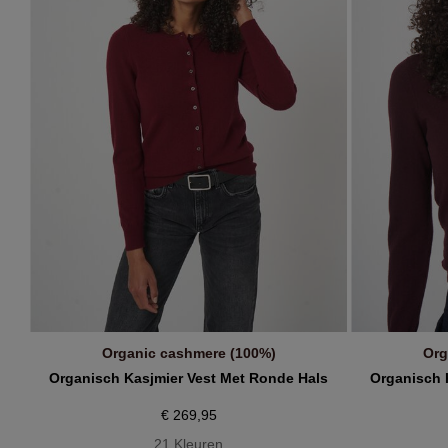
€
38 - S
46 - XXL
Biologisch Cashmere (100%)
40 - M
Refine by Quality: Biologisch Cashmere (100)
Organic cashmere (100%)
Org
IN WINKELMANDJE
Organisch Kasjmier Vest Met Ronde Hals
Organisch 
€ 269,95
21 Kleuren