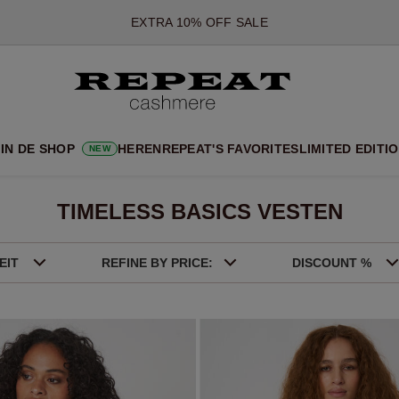
*AANBIEDING IS GELDIG T/M 12 AUGUSTUS 2026
*NIET GELDIG VOOR LIMITED EDITION
*UITZONDERINGEN KUNNEN VAN TOEPASSING ZIJN
NIEUWE CASHMERE COLLECTIE
 NIEUWE STIJLEN EN FRISSE KLEUREN VOOR HET KOMENDE 
IN DE SHOP
HEREN
REPEAT'S FAVORITES
LIMITED EDITI
NEW
EXTRA 10% OFF SALE
TIMELESS BASICS VESTEN
EIT
REFINE BY PRICE:
DISCOUNT %
Beige
Bruin
Rood
Roze
Max