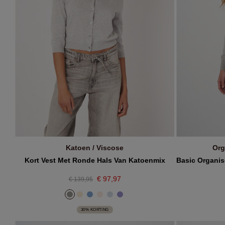
Katoen / Viscose
Org
IN WINKELMANDJE
Kort Vest Met Ronde Hals Van Katoenmix
€ 97,97
€ 139,95
30% KORTING