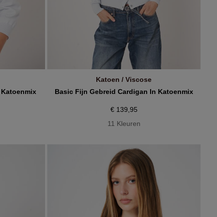
Katoen / Viscose
IN WINKELMANDJE
n Katoenmix
Basic Fijn Gebreid Cardigan In Katoenmix
€ 139,95
11 Kleuren