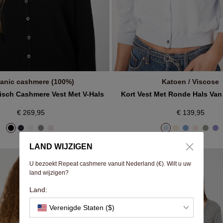
anic cashmere (100%)
Katoen / Viscose
IN WINKELMANDJE
IN WINKELMANDJE
isch Cashmere Vest Met V-Hals
Kort Vest Met Ronde Hals Va
€ 269,95
€ 139,95
LAND WIJZIGEN
U bezoekt Repeat cashmere vanuit Nederland (€). Wilt u uw
land wijzigen?
Land:
Verenigde Staten ($)