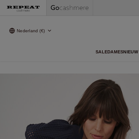
Nederland (€)
ZACHTE
SALE
DAMES
NIEUW 