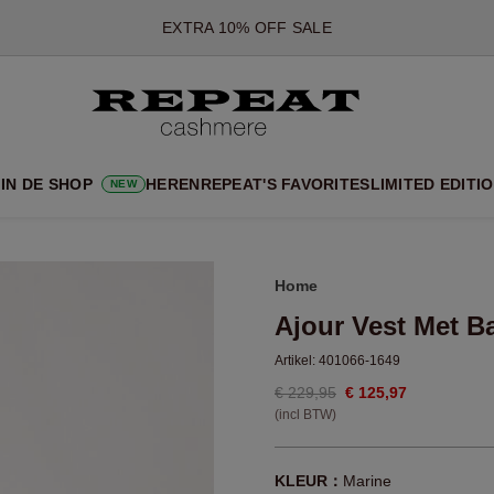
*AANBIEDING IS GELDIG T/M 12 AUGUSTUS 2026
*NIET GELDIG VOOR LIMITED EDITION
*UITZONDERINGEN KUNNEN VAN TOEPASSING ZIJN
NIEUWE CASHMERE COLLECTIE
 NIEUWE STIJLEN EN FRISSE KLEUREN VOOR HET KOMENDE 
IN DE SHOP
HEREN
REPEAT'S FAVORITES
LIMITED EDITI
NEW
EXTRA 10% OFF SALE
Home
Ajour Vest Met B
Artikel:
401066-1649
€ 229,95
€ 125,97
(incl BTW)
KLEUR：
Marine