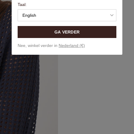
Taal:
English
GA VERDER
Nee, winkel verder in
Nederland (€)