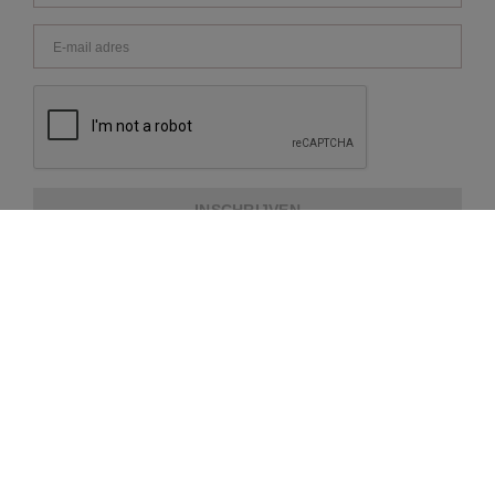
INSCHRIJVEN
OVER REPEAT
KLANTENSERVICE
EXTRA INFORMATIE
BETAALMETHODES