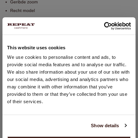
Geribde zoom
Recht model
Smalle pasvorm
Handwas, chemisch reinigen mogelijk
100% Organisch Cashmere (GOTS-gecertificeerd)
This website uses cookies
LAND WIJZIGEN
We use cookies to personalise content and ads, to
PASVORM
provide social media features and to analyse our traffic.
U bezoekt Repeat cashmere vanuit Nederland (€). Wilt u uw
We also share information about your use of our site with
land wijzigen?
WASVOORSCHRIFT
our social media, advertising and analytics partners who
Land:
may combine it with other information that you’ve
provided to them or that they’ve collected from your use
Verenigde Staten ($)
VERZENDEN & RETOURNEREN
of their services.
Taal:
English
Show details
DIT VINDT U MISSCHIEN OOK LEUK
GA VERDER