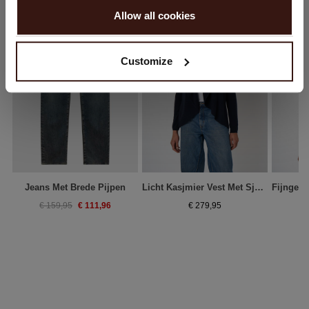
Allow all cookies
Nee, winkel verder in
Nederland (€)
Customize
Jeans Met Brede Pijpen
Licht Kasjmier Vest Met Sjaalkraag
€ 111,96
€ 159,95
€ 279,95