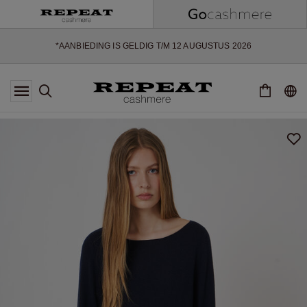
ZACHTE NIEUWE STIJLEN EN FRISSE KLEUREN VOOR HET KOMENDE
SEIZOEN
EXTRA 10% OFF SALE
*AANBIEDING IS GELDIG T/M 12 AUGUSTUS 2026
*NIET GELDIG VOOR LIMITED EDITION
*UITZONDERINGEN KUNNEN VAN TOEPASSING ZIJN
NIEUWE CASHMERE COLLECTIE
ZACHTE NIEUWE STIJLEN EN FRISSE KLEUREN VOOR HET KOMENDE
SEIZOEN
EXTRA 10% OFF SALE