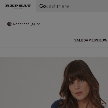
Nederland (€)
ZACHTE
SALE
DAMES
NIEUW 