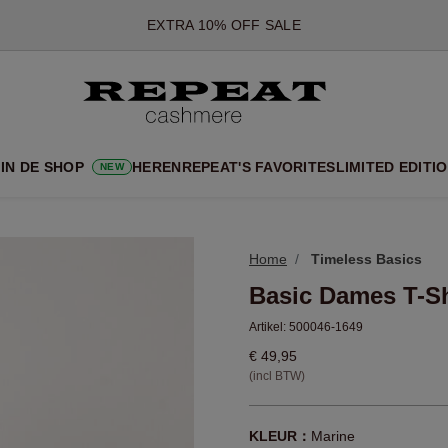
*AANBIEDING IS GELDIG T/M 12 AUGUSTUS 2026
*NIET GELDIG VOOR LIMITED EDITION
*UITZONDERINGEN KUNNEN VAN TOEPASSING ZIJN
NIEUWE CASHMERE COLLECTIE
 NIEUWE STIJLEN EN FRISSE KLEUREN VOOR HET KOMENDE 
IN DE SHOP
HEREN
REPEAT'S FAVORITES
LIMITED EDITI
NEW
EXTRA 10% OFF SALE
Home
Timeless Basics
Basic Dames T-Sh
Artikel:
500046-1649
€ 49,95
(incl BTW)
KLEUR：
Marine