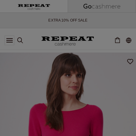
ZACHTE NIEUWE STIJLEN EN FRISSE KLEUREN VOOR HET KOMENDE
SEIZOEN
EXTRA 10% OFF SALE
*AANBIEDING IS GELDIG T/M 12 AUGUSTUS 2026
*NIET GELDIG VOOR LIMITED EDITION
*UITZONDERINGEN KUNNEN VAN TOEPASSING ZIJN
NIEUWE CASHMERE COLLECTIE
ZACHTE NIEUWE STIJLEN EN FRISSE KLEUREN VOOR HET KOMENDE
SEIZOEN
EXTRA 10% OFF SALE