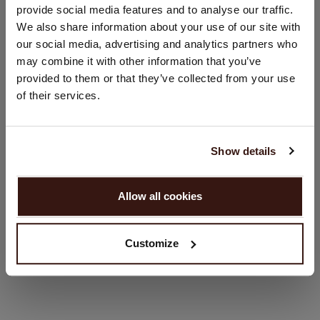
provide social media features and to analyse our traffic.
DIT VINDT U MISSCHIEN OOK LEUK
U bezoekt Repeat cashmere vanuit Nederland (€). Wilt u uw
We also share information about your use of our site with
land wijzigen?
our social media, advertising and analytics partners who
Land:
may combine it with other information that you’ve
provided to them or that they’ve collected from your use
Verenigde Staten ($)
of their services.
Taal:
English
Show details
GA VERDER
Allow all cookies
Nee, winkel verder in
Nederland (€)
Cashmere Wasmiddel
Basic Fijngebreid Vest Met Ronde Hals Van Biologisch Cashmere
Ant
Customize
€ 109,95
€ 12,95
€ 259,95