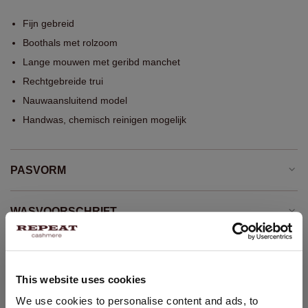
Fijn gebreid
Boothals met rolzoom
Lange mouwen met geribd manchet
Rechtgebreide trui
Nauwaansluitend model
Handwas, chemisch reinigen mogelijk
PASVORM
WASVOORSCHRIFT
VERZENDEN & RETOURNEREN
This website uses cookies
LAND WIJZIGEN
We use cookies to personalise content and ads, to