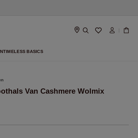
SEIZOEN
ON
TIMELESS BASICS
en
Boothals Van Cashmere Wolmix