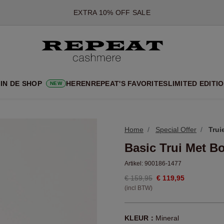
*AANBIEDING IS GELDIG T/M 12 AUGUSTUS 2026
*NIET GELDIG VOOR LIMITED EDITION
*UITZONDERINGEN KUNNEN VAN TOEPASSING ZIJN
NIEUWE CASHMERE COLLECTIE
 NIEUWE STIJLEN EN FRISSE KLEUREN VOOR HET KOMENDE 
IN DE SHOP
HEREN
REPEAT'S FAVORITES
LIMITED EDITI
NEW
EXTRA 10% OFF SALE
Home
Special Offer
Trui
Basic Trui Met 
Artikel:
900186-1477
€ 159,95
€ 119,95
(incl BTW)
KLEUR：
Mineral