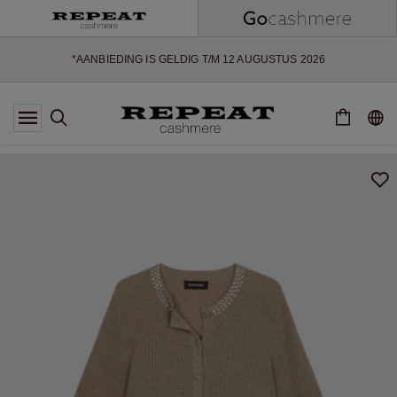
ZACHTE NIEUWE STIJLEN EN FRISSE KLEUREN VOOR HET KOMENDE
SEIZOEN
EXTRA 10% OFF SALE
*AANBIEDING IS GELDIG T/M 12 AUGUSTUS 2026
*NIET GELDIG VOOR LIMITED EDITION
*UITZONDERINGEN KUNNEN VAN TOEPASSING ZIJN
NIEUWE CASHMERE COLLECTIE
ZACHTE NIEUWE STIJLEN EN FRISSE KLEUREN VOOR HET KOMENDE
SEIZOEN
EXTRA 10% OFF SALE