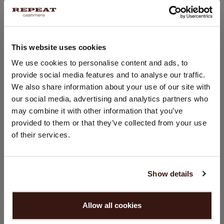
PASVORM
This website uses cookies
LAND WIJZIGEN
We use cookies to personalise content and ads, to
WASVOORSCHRIFT
provide social media features and to analyse our traffic.
U bezoekt Repeat cashmere vanuit Nederland (€). Wilt u uw
We also share information about your use of our site with
land wijzigen?
VERZENDEN & RETOURNEREN
our social media, advertising and analytics partners who
Land:
may combine it with other information that you’ve
provided to them or that they’ve collected from your use
Verenigde Staten ($)
of their services.
DIT VINDT U MISSCHIEN OOK LEUK
Taal:
English
Show details
GA VERDER
Allow all cookies
Nee, winkel verder in
Nederland (€)