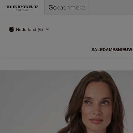
Nederland (€)
ZACHTE
SALE
DAMES
NIEUW 