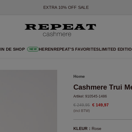
*AANBIEDING IS GELDIG T/M 12 AUGUSTUS 2026
*NIET GELDIG VOOR LIMITED EDITION
*UITZONDERINGEN KUNNEN VAN TOEPASSING ZIJN
NIEUWE CASHMERE COLLECTIE
 NIEUWE STIJLEN EN FRISSE KLEUREN VOOR HET KOMENDE 
IN DE SHOP
HEREN
REPEAT'S FAVORITES
LIMITED EDITI
NEW
EXTRA 10% OFF SALE
Home
Cashmere Trui M
Artikel:
910545-1486
€ 249,95
€ 149,97
(incl BTW)
KLEUR：
Rose