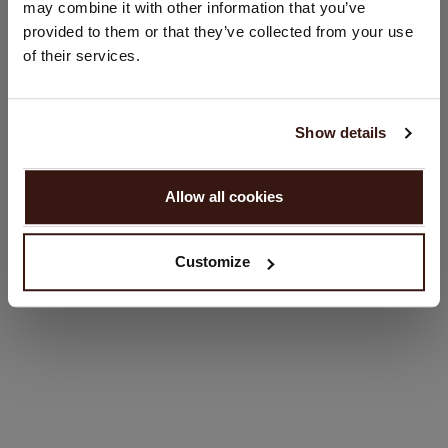
may combine it with other information that you’ve
provided to them or that they’ve collected from your use
Verenigde Staten ($)
of their services.
PASVORM
Taal:
English
WASVOORSCHRIFT
Show details
GA VERDER
VERZENDEN & RETOURNEREN
Allow all cookies
Nee, winkel verder in
Nederland (€)
Customize