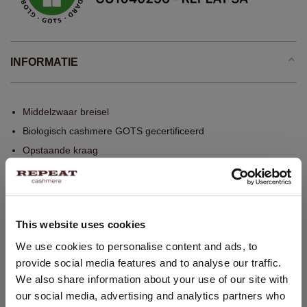
INFORMATIE
Middelzwaar breisel
Biologisch cashmere GOTS gecertificeerd
Opstaande kraag
Lange raglan-pofmouwen met geribd mouwuiteinde
Rolzoompjes
Kort model
This website uses cookies
Recht model
LAND WIJZIGEN
We use cookies to personalise content and ads, to
Pointelle-details
provide social media features and to analyse our traffic.
Zichtbare naden
U bezoekt Repeat cashmere vanuit Nederland (€). Wilt u uw
We also share information about your use of our site with
land wijzigen?
Handwas, chemisch reinigen mogelijk
our social media, advertising and analytics partners who
100% Organisch Cashmere (GOTS gecertificeerd)
Land: