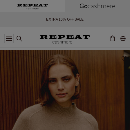
ZACHTE NIEUWE STIJLEN EN FRISSE KLEUREN VOOR HET KOMENDE
SEIZOEN
EXTRA 10% OFF SALE
*AANBIEDING IS GELDIG T/M 12 AUGUSTUS 2026
*NIET GELDIG VOOR LIMITED EDITION
*UITZONDERINGEN KUNNEN VAN TOEPASSING ZIJN
NIEUWE CASHMERE COLLECTIE
ZACHTE NIEUWE STIJLEN EN FRISSE KLEUREN VOOR HET KOMENDE
SEIZOEN
EXTRA 10% OFF SALE