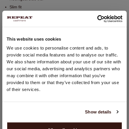
Slim fit
Handwas. Chemisch reinigen mogelijk.
100% Organisch Cashmere (GOTS-gecertificeerd)
This website uses cookies
PASVORM
LAND WIJZIGEN
We use cookies to personalise content and ads, to
provide social media features and to analyse our traffic.
U bezoekt Repeat cashmere vanuit Nederland (€). Wilt u uw
WASVOORSCHRIFT
We also share information about your use of our site with
land wijzigen?
our social media, advertising and analytics partners who
Land:
may combine it with other information that you’ve
VERZENDEN & RETOURNEREN
provided to them or that they’ve collected from your use
Verenigde Staten ($)
of their services.
Taal:
English
DIT VINDT U MISSCHIEN OOK LEUK
Show details
GA VERDER