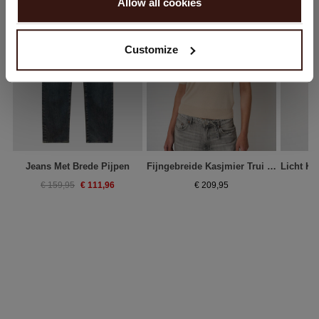
Allow all cookies
Nee, winkel verder in
Nederland (€)
Customize
Jeans Met Brede Pijpen
Fijngebreide Kasjmier Trui Met Korte Mouwen
€ 111,96
€ 159,95
€ 209,95