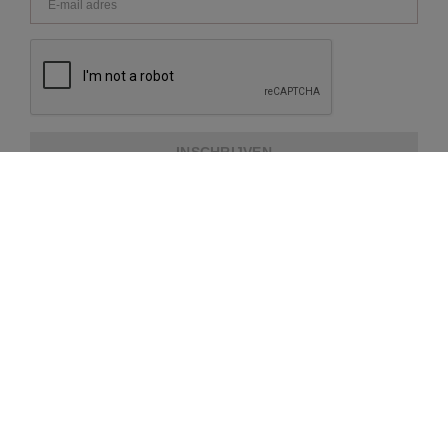
INSCHRIJVEN
OVER REPEAT
KLANTENSERVICE
EXTRA INFORMATIE
BETAALMETHODES
VERZENDING EN LEVERING