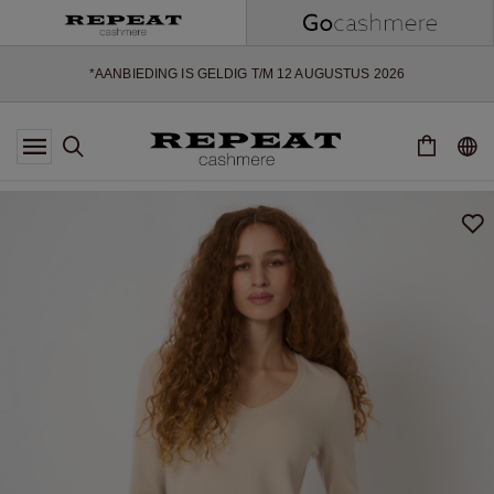
ZACHTE NIEUWE STIJLEN EN FRISSE KLEUREN VOOR HET KOMENDE
SEIZOEN
EXTRA 10% OFF SALE
*AANBIEDING IS GELDIG T/M 12 AUGUSTUS 2026
*NIET GELDIG VOOR LIMITED EDITION
*UITZONDERINGEN KUNNEN VAN TOEPASSING ZIJN
NIEUWE CASHMERE COLLECTIE
ZACHTE NIEUWE STIJLEN EN FRISSE KLEUREN VOOR HET KOMENDE
SEIZOEN
EXTRA 10% OFF SALE