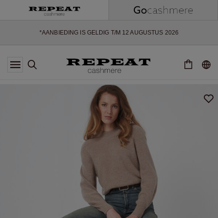
ZACHTE NIEUWE STIJLEN EN FRISSE KLEUREN VOOR HET KOMENDE
SEIZOEN
EXTRA 10% OFF SALE
*AANBIEDING IS GELDIG T/M 12 AUGUSTUS 2026
*NIET GELDIG VOOR LIMITED EDITION
*UITZONDERINGEN KUNNEN VAN TOEPASSING ZIJN
NIEUWE CASHMERE COLLECTIE
ZACHTE NIEUWE STIJLEN EN FRISSE KLEUREN VOOR HET KOMENDE
SEIZOEN
EXTRA 10% OFF SALE