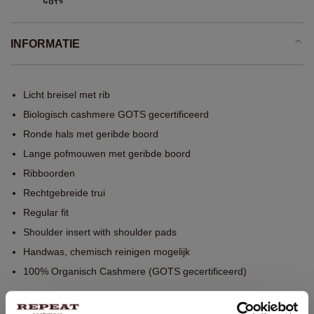
INFORMATIE
Licht breisel met rib
Biologisch cashmere GOTS gecertificeerd
Ronde hals met geribde boord
Lange pofmouwen met geribde boord
Ribboorden
Rechtgebreide trui
Regular fit
Shoulder insert with shoulder pads
Handwas, chemisch reinigen mogelijk
100% Organisch Cashmere (GOTS gecertificeerd)