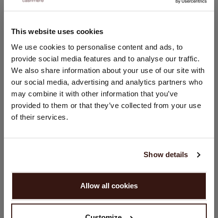
PASVORM
This website uses cookies
WASVOORSCHRIFT
LAND WIJZIGEN
We use cookies to personalise content and ads, to
provide social media features and to analyse our traffic.
U bezoekt Repeat cashmere vanuit Nederland (€). Wilt u uw
VERZENDEN & RETOURNEREN
We also share information about your use of our site with
land wijzigen?
our social media, advertising and analytics partners who
Land:
may combine it with other information that you’ve
provided to them or that they’ve collected from your use
Verenigde Staten ($)
DIT VINDT U MISSCHIEN OOK LEUK
of their services.
Taal:
English
Show details
GA VERDER
Allow all cookies
Nee, winkel verder in
Nederland (€)
Customize