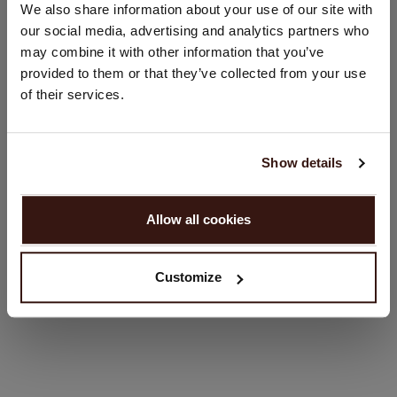
We also share information about your use of our site with
Recht model
land wijzigen?
our social media, advertising and analytics partners who
Rechte pasvorm
Land:
may combine it with other information that you’ve
Handwas, chemisch reinigen mogelijk
provided to them or that they’ve collected from your use
Verenigde Staten ($)
100% Organisch Cashmere (GOTS-gecertificeerd)
of their services.
Taal:
English
PASVORM
Show details
GA VERDER
WASVOORSCHRIFT
Allow all cookies
Nee, winkel verder in
Nederland (€)
VERZENDEN & RETOURNEREN
Customize