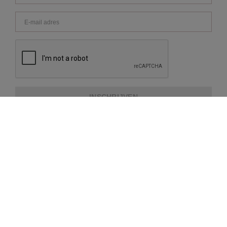
INSCHRIJVEN
OVER REPEAT
KLANTENSERVICE
EXTRA INFORMATIE
BETAALMETHODES