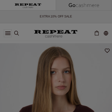
ZACHTE NIEUWE STIJLEN EN FRISSE KLEUREN VOOR HET KOMENDE
SEIZOEN
EXTRA 10% OFF SALE
*AANBIEDING IS GELDIG T/M 12 AUGUSTUS 2026
*NIET GELDIG VOOR LIMITED EDITION
*UITZONDERINGEN KUNNEN VAN TOEPASSING ZIJN
NIEUWE CASHMERE COLLECTIE
ZACHTE NIEUWE STIJLEN EN FRISSE KLEUREN VOOR HET KOMENDE
SEIZOEN
EXTRA 10% OFF SALE