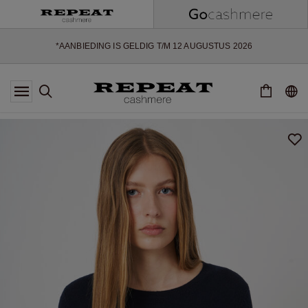
ZACHTE NIEUWE STIJLEN EN FRISSE KLEUREN VOOR HET KOMENDE
SEIZOEN
EXTRA 10% OFF SALE
*AANBIEDING IS GELDIG T/M 12 AUGUSTUS 2026
*NIET GELDIG VOOR LIMITED EDITION
*UITZONDERINGEN KUNNEN VAN TOEPASSING ZIJN
NIEUWE CASHMERE COLLECTIE
ZACHTE NIEUWE STIJLEN EN FRISSE KLEUREN VOOR HET KOMENDE
SEIZOEN
EXTRA 10% OFF SALE