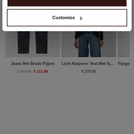
Nee, winkel verder in
Nederland (€)
Customize
Jeans Met Brede Pijpen
Licht Kasjmier Vest Met Sjaalkraag
€ 111,96
€ 159,95
€ 279,95