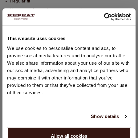
Regular fit
Handwas, chemisch reinigen mogelijk
100% Organisch Cashmere (GOTS-gecertificeerd)
This website uses cookies
PASVORM
LAND WIJZIGEN
We use cookies to personalise content and ads, to
provide social media features and to analyse our traffic.
U bezoekt Repeat cashmere vanuit Nederland (€). Wilt u uw
WASVOORSCHRIFT
We also share information about your use of our site with
land wijzigen?
our social media, advertising and analytics partners who
Land:
may combine it with other information that you’ve
VERZENDEN & RETOURNEREN
provided to them or that they’ve collected from your use
Verenigde Staten ($)
of their services.
Taal:
DIT VINDT U MISSCHIEN OOK LEUK
English
Show details
GA VERDER
Allow all cookies