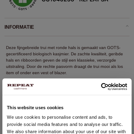
INFORMATIE
Deze fijngebreide trui met ronde hals is gemaakt van GOTS-
gecertificeerd biologisch kasjmier. De zachte kwaliteit, geribde
hals en ribboorden geven de stijl een klassieke, verzorgde
uitstraling. Door de rechte pasvorm draagt de trui mooi als los
item of onder een vest of blazer.
Fijn gebreid
100% GOTS-gecertificeerd biologisch kasjmier
Geribde ronde hals
This website uses cookies
Lange mouwen met ribboorden
LAND WIJZIGEN
We use cookies to personalise content and ads, to
Geribde zoom
provide social media features and to analyse our traffic.
Recht model
U bezoekt Repeat cashmere vanuit Nederland (€). Wilt u uw
We also share information about your use of our site with
land wijzigen?