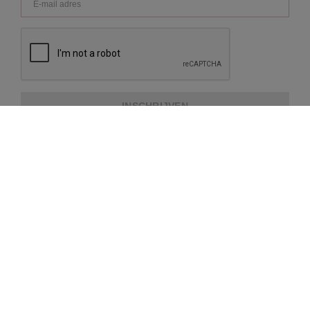
INSCHRIJVEN
OVER REPEAT
KLANTENSERVICE
EXTRA INFORMATIE
BETAALMETHODES
VERZENDING EN LEVERING