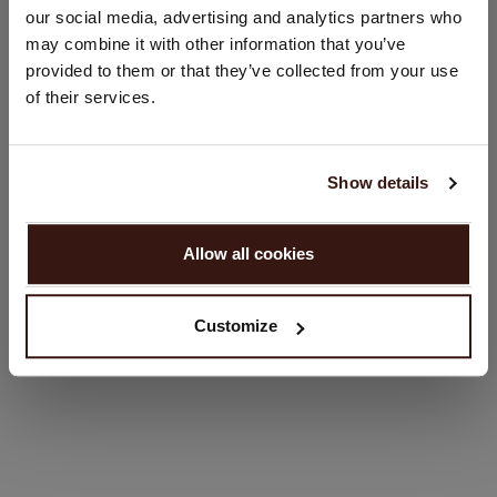
Regular fit
our social media, advertising and analytics partners who
Land:
Handwas, chemisch reinigen mogelijk
may combine it with other information that you’ve
100% Organisch Cashmere (GOTS-gecertificeerd)
provided to them or that they’ve collected from your use
Verenigde Staten ($)
of their services.
Taal:
PASVORM
English
Show details
WASVOORSCHRIFT
GA VERDER
Allow all cookies
Nee, winkel verder in
Nederland (€)
VERZENDEN & RETOURNEREN
Customize