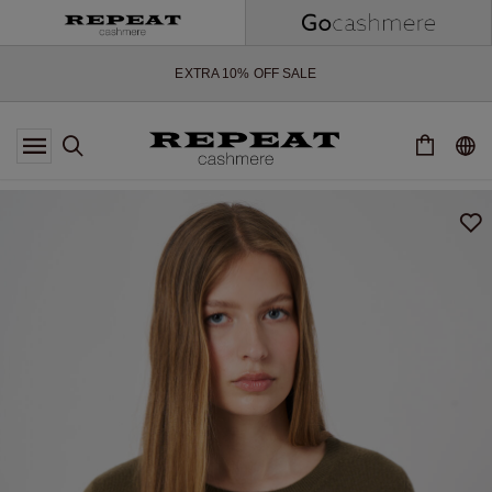
ZACHTE NIEUWE STIJLEN EN FRISSE KLEUREN VOOR HET KOMENDE
SEIZOEN
EXTRA 10% OFF SALE
*AANBIEDING IS GELDIG T/M 12 AUGUSTUS 2026
*NIET GELDIG VOOR LIMITED EDITION
*UITZONDERINGEN KUNNEN VAN TOEPASSING ZIJN
NIEUWE CASHMERE COLLECTIE
ZACHTE NIEUWE STIJLEN EN FRISSE KLEUREN VOOR HET KOMENDE
SEIZOEN
EXTRA 10% OFF SALE