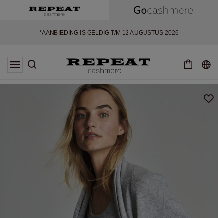
ZACHTE NIEUWE STIJLEN EN FRISSE KLEUREN VOOR HET KOMENDE
SEIZOEN
EXTRA 10% OFF SALE
*AANBIEDING IS GELDIG T/M 12 AUGUSTUS 2026
*NIET GELDIG VOOR LIMITED EDITION
*UITZONDERINGEN KUNNEN VAN TOEPASSING ZIJN
NIEUWE CASHMERE COLLECTIE
ZACHTE NIEUWE STIJLEN EN FRISSE KLEUREN VOOR HET KOMENDE
SEIZOEN
EXTRA 10% OFF SALE