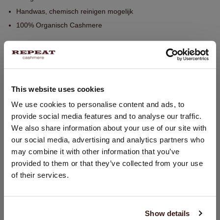
Grote opgestikte zakken aan de voorzijde
12 gg / 2-Laags
515 gram
Handwas, chemisch reinigen mogelijk
100% Organisch Cashmere
This website uses cookies
PASVORM
LAND WIJZIGEN
We use cookies to personalise content and ads, to
provide social media features and to analyse our traffic.
U bezoekt Repeat cashmere vanuit Nederland (€). Wilt u uw
We also share information about your use of our site with
WASVOORSCHRIFT
land wijzigen?
our social media, advertising and analytics partners who
Land:
may combine it with other information that you’ve
VERZENDEN & RETOURNEREN
provided to them or that they’ve collected from your use
Verenigde Staten ($)
of their services.
Taal:
English
DIT VINDT U MISSCHIEN OOK LEUK
Show details