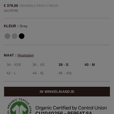
Lang Open Cashmere Vest Met
Zakken
Artikel:
900545-7006
€ 379,00
ORIGINELE PRIJS € 599,00
(incl BTW)
KLEUR：
Grey
MAAT：
Maattabel
34 - XXS
36 - XS
38 - S
40 - M
42 - L
44 - XL
46 - XXL
IN WINKELMANDJE