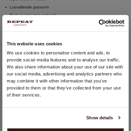
Losvallende pasvorm
Body in één stuk gebreid
Handwas, chemisch reinigen mogelijk
100% Organisch Cashmere (GOTS-gecertificeerd)
This website uses cookies
LAND WIJZIGEN
We use cookies to personalise content and ads, to
PASVORM
provide social media features and to analyse our traffic.
U bezoekt Repeat cashmere vanuit Nederland (€). Wilt u uw
We also share information about your use of our site with
land wijzigen?
WASVOORSCHRIFT
our social media, advertising and analytics partners who
Land:
may combine it with other information that you’ve
provided to them or that they’ve collected from your use
VERZENDEN & RETOURNEREN
Verenigde Staten ($)
of their services.
Taal:
English
Show details
DIT VINDT U MISSCHIEN OOK LEUK
GA VERDER