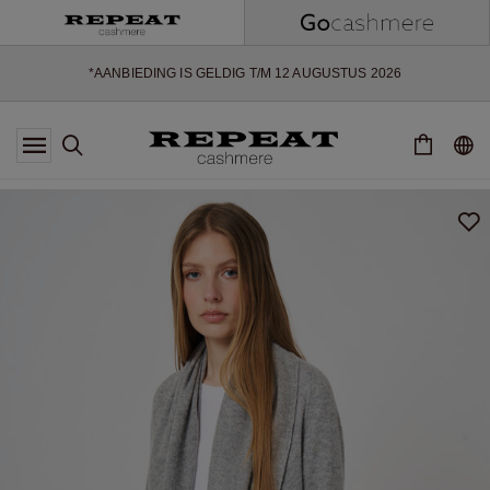
ZACHTE NIEUWE STIJLEN EN FRISSE KLEUREN VOOR HET KOMENDE
SEIZOEN
EXTRA 10% OFF SALE
*AANBIEDING IS GELDIG T/M 12 AUGUSTUS 2026
*NIET GELDIG VOOR LIMITED EDITION
*UITZONDERINGEN KUNNEN VAN TOEPASSING ZIJN
NIEUWE CASHMERE COLLECTIE
ZACHTE NIEUWE STIJLEN EN FRISSE KLEUREN VOOR HET KOMENDE
SEIZOEN
EXTRA 10% OFF SALE