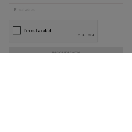
INSCHRIJVEN
OVER REPEAT
KLANTENSERVICE
EXTRA INFORMATIE
BETAALMETHODES