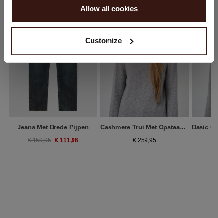
Allow all cookies
Nee, winkel verder in
Nederland (€)
Customize
Jeans Met Brede Pijpen
Cashmere Trui Met Opstaande Kraag
€ 111,96
€ 159,95
€ 259,95