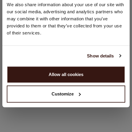
U bezoekt Repeat cashmere vanuit Nederland (€). Wilt u uw
We also share information about your use of our site with
land wijzigen?
Losvallende pasvorm
our social media, advertising and analytics partners who
Body in één stuk gebreid
Land:
may combine it with other information that you’ve
Handwas, chemisch reinigen mogelijk
provided to them or that they’ve collected from your use
Verenigde Staten ($)
100% Organisch Cashmere (GOTS-gecertificeerd)
of their services.
Taal:
English
PASVORM
Show details
GA VERDER
WASVOORSCHRIFT
Allow all cookies
Nee, winkel verder in
Nederland (€)
VERZENDEN & RETOURNEREN
Customize