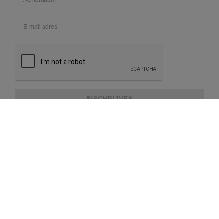
INSCHRIJVEN
OVER REPEAT
KLANTENSERVICE
EXTRA INFORMATIE
BETAALMETHODES