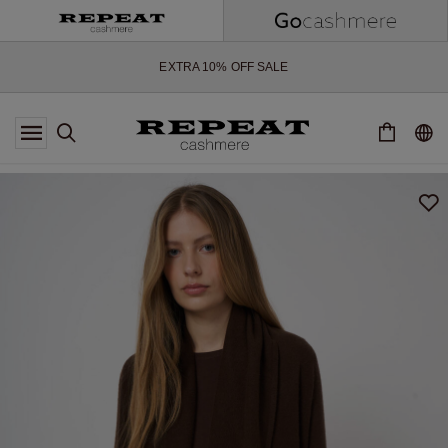
ZACHTE NIEUWE STIJLEN EN FRISSE KLEUREN VOOR HET KOMENDE
SEIZOEN
EXTRA 10% OFF SALE
*AANBIEDING IS GELDIG T/M 12 AUGUSTUS 2026
*NIET GELDIG VOOR LIMITED EDITION
*UITZONDERINGEN KUNNEN VAN TOEPASSING ZIJN
NIEUWE CASHMERE COLLECTIE
ZACHTE NIEUWE STIJLEN EN FRISSE KLEUREN VOOR HET KOMENDE
SEIZOEN
EXTRA 10% OFF SALE