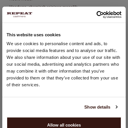
Handwas, chemisch reinigen mogelijk
100% Organisch Cashmere (GOTS-gecertificeerd)
This website uses cookies
PASVORM
LAND WIJZIGEN
We use cookies to personalise content and ads, to
provide social media features and to analyse our traffic.
WASVOORSCHRIFT
U bezoekt Repeat cashmere vanuit Nederland (€). Wilt u uw
We also share information about your use of our site with
land wijzigen?
our social media, advertising and analytics partners who
Land:
VERZENDEN & RETOURNEREN
may combine it with other information that you’ve
provided to them or that they’ve collected from your use
Verenigde Staten ($)
of their services.
Taal:
DIT VINDT U MISSCHIEN OOK LEUK
English
Show details
GA VERDER
Allow all cookies