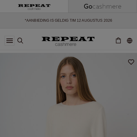
ZACHTE NIEUWE STIJLEN EN FRISSE KLEUREN VOOR HET KOMENDE
SEIZOEN
EXTRA 10% OFF SALE
*AANBIEDING IS GELDIG T/M 12 AUGUSTUS 2026
*NIET GELDIG VOOR LIMITED EDITION
*UITZONDERINGEN KUNNEN VAN TOEPASSING ZIJN
NIEUWE CASHMERE COLLECTIE
ZACHTE NIEUWE STIJLEN EN FRISSE KLEUREN VOOR HET KOMENDE
SEIZOEN
EXTRA 10% OFF SALE