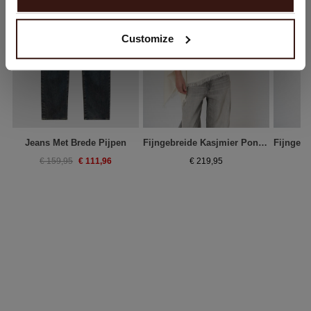
Nee, winkel verder in
Nederland (€)
Customize
Jeans Met Brede Pijpen
Fijngebreide Kasjmier Poncho Met Franjes
€ 111,96
€ 159,95
€ 219,95