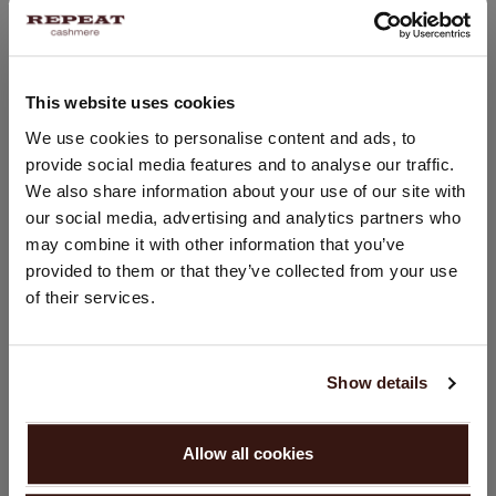
PASVORM
This website uses cookies
LAND WIJZIGEN
We use cookies to personalise content and ads, to
WASVOORSCHRIFT
provide social media features and to analyse our traffic.
U bezoekt Repeat cashmere vanuit Nederland (€). Wilt u uw
We also share information about your use of our site with
land wijzigen?
VERZENDEN & RETOURNEREN
our social media, advertising and analytics partners who
Land:
may combine it with other information that you’ve
provided to them or that they’ve collected from your use
Verenigde Staten ($)
of their services.
DIT VINDT U MISSCHIEN OOK LEUK
Taal:
English
Show details
GA VERDER
Allow all cookies
Nee, winkel verder in
Nederland (€)