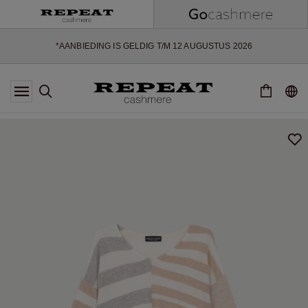
ZACHTE NIEUWE STIJLEN EN FRISSE KLEUREN VOOR HET KOMENDE
SEIZOEN
EXTRA 10% OFF SALE
*AANBIEDING IS GELDIG T/M 12 AUGUSTUS 2026
*NIET GELDIG VOOR LIMITED EDITION
*UITZONDERINGEN KUNNEN VAN TOEPASSING ZIJN
NIEUWE CASHMERE COLLECTIE
ZACHTE NIEUWE STIJLEN EN FRISSE KLEUREN VOOR HET KOMENDE
SEIZOEN
EXTRA 10% OFF SALE