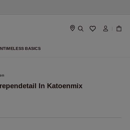
SEIZOEN
ON
TIMELESS BASICS
en
rependetail In Katoenmix