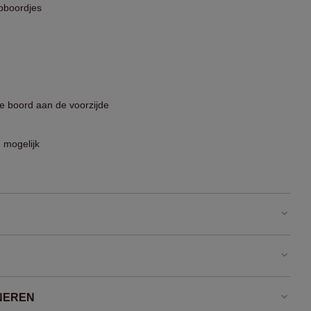
bboordjes
e boord aan de voorzijde
 mogelijk
NEREN