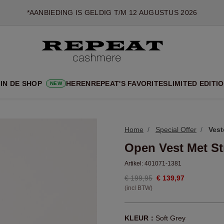
*AANBIEDING IS GELDIG T/M 12 AUGUSTUS 2026
*NIET GELDIG VOOR LIMITED EDITION
*UITZONDERINGEN KUNNEN VAN TOEPASSING ZIJN
NIEUWE CASHMERE COLLECTIE
 NIEUWE STIJLEN EN FRISSE KLEUREN VOOR HET KOMENDE 
IN DE SHOP
HEREN
REPEAT'S FAVORITES
LIMITED EDITI
NEW
EXTRA 10% OFF SALE
Home
Special Offer
Vest
Open Vest Met St
Artikel:
401071-1381
€ 199,95
€ 139,97
(incl BTW)
KLEUR：
Soft Grey