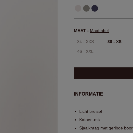
MAAT：
Maattabel
34 - XXS
36 - XS
46 - XXL
INFORMATIE
Licht breisel
Katoen-mix
Sjaalkraag met geribde boo