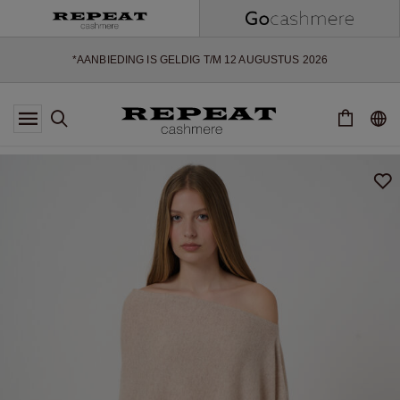
ZACHTE NIEUWE STIJLEN EN FRISSE KLEUREN VOOR HET KOMENDE
SEIZOEN
EXTRA 10% OFF SALE
*AANBIEDING IS GELDIG T/M 12 AUGUSTUS 2026
*NIET GELDIG VOOR LIMITED EDITION
*UITZONDERINGEN KUNNEN VAN TOEPASSING ZIJN
NIEUWE CASHMERE COLLECTIE
ZACHTE NIEUWE STIJLEN EN FRISSE KLEUREN VOOR HET KOMENDE
SEIZOEN
EXTRA 10% OFF SALE