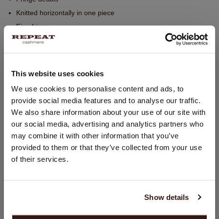
Knitted horizontally in one piece
Fine fringes
Handwas, chemisch reinigen mogelijk
100% Organisch Cashmere (GOTS gecertificeerd)
This website uses cookies
LAND WIJZIGEN
We use cookies to personalise content and ads, to
PASVORM
provide social media features and to analyse our traffic.
U bezoekt Repeat cashmere vanuit Nederland (€). Wilt u uw
We also share information about your use of our site with
land wijzigen?
WASVOORSCHRIFT
our social media, advertising and analytics partners who
Land:
may combine it with other information that you’ve
provided to them or that they’ve collected from your use
VERZENDEN & RETOURNEREN
Verenigde Staten ($)
of their services.
Taal:
English
Show details
DIT VINDT U MISSCHIEN OOK LEUK
GA VERDER