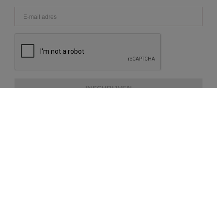
INSCHRIJVEN
OVER REPEAT
KLANTENSERVICE
EXTRA INFORMATIE
BETAALMETHODES