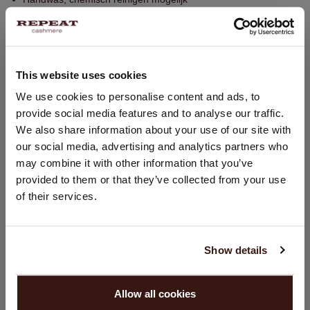
90% Wol / 10% Organisch Cashmere (OCS gecertificeerd)
PASVORM
This website uses cookies
LAND WIJZIGEN
We use cookies to personalise content and ads, to
WASVOORSCHRIFT
provide social media features and to analyse our traffic.
U bezoekt Repeat cashmere vanuit Nederland (€). Wilt u uw
We also share information about your use of our site with
land wijzigen?
our social media, advertising and analytics partners who
VERZENDEN & RETOURNEREN
Land:
may combine it with other information that you’ve
provided to them or that they’ve collected from your use
Verenigde Staten ($)
of their services.
Taal:
DIT VINDT U MISSCHIEN OOK LEUK
English
Show details
GA VERDER
Allow all cookies
Nee, winkel verder in
Nederland (€)