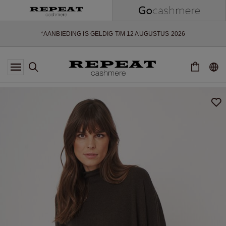
ZACHTE NIEUWE STIJLEN EN FRISSE KLEUREN VOOR HET KOMENDE
SEIZOEN
EXTRA 10% OFF SALE
*AANBIEDING IS GELDIG T/M 12 AUGUSTUS 2026
*NIET GELDIG VOOR LIMITED EDITION
*UITZONDERINGEN KUNNEN VAN TOEPASSING ZIJN
NIEUWE CASHMERE COLLECTIE
ZACHTE NIEUWE STIJLEN EN FRISSE KLEUREN VOOR HET KOMENDE
SEIZOEN
EXTRA 10% OFF SALE