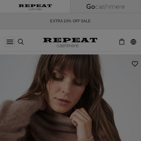
ZACHTE NIEUWE STIJLEN EN FRISSE KLEUREN VOOR HET KOMENDE
SEIZOEN
EXTRA 10% OFF SALE
*AANBIEDING IS GELDIG T/M 12 AUGUSTUS 2026
*NIET GELDIG VOOR LIMITED EDITION
*UITZONDERINGEN KUNNEN VAN TOEPASSING ZIJN
NIEUWE CASHMERE COLLECTIE
ZACHTE NIEUWE STIJLEN EN FRISSE KLEUREN VOOR HET KOMENDE
SEIZOEN
EXTRA 10% OFF SALE