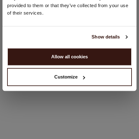
provided to them or that they’ve collected from your use
Verenigde Staten ($)
PASVORM
of their services.
Taal:
WASVOORSCHRIFT
English
Show details
GA VERDER
VERZENDEN & RETOURNEREN
Allow all cookies
Nee, winkel verder in
Nederland (€)
Customize