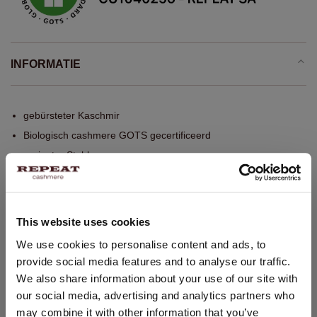
INFORMATIE
gebürsteter Kaschmir
Biologisch cashmere GOTS gecertificeerd
gerippter Stehkragen
lange Puffärmel mit Rippstruktur
gerippte Bündchen
lange, breite Form
This website uses cookies
Oversized-Passform
LAND WIJZIGEN
We use cookies to personalise content and ads, to
von Hand fertiggestellt
provide social media features and to analyse our traffic.
U bezoekt Repeat cashmere vanuit Nederland (€). Wilt u uw
Alleen chemisch reinigen
We also share information about your use of our site with
land wijzigen?
100% Organisch Cashmere (GOTS gecertificeerd)
our social media, advertising and analytics partners who
Land:
may combine it with other information that you’ve