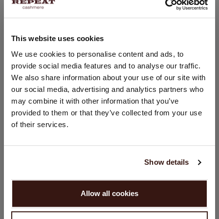
PASVORM
This website uses cookies
WASVOORSCHRIFT
LAND WIJZIGEN
We use cookies to personalise content and ads, to
provide social media features and to analyse our traffic.
U bezoekt Repeat cashmere vanuit Nederland (€). Wilt u uw
We also share information about your use of our site with
VERZENDEN & RETOURNEREN
land wijzigen?
our social media, advertising and analytics partners who
Land:
may combine it with other information that you’ve
provided to them or that they’ve collected from your use
Verenigde Staten ($)
of their services.
DIT VINDT U MISSCHIEN OOK LEUK
Taal:
English
Show details
GA VERDER
Allow all cookies
Nee, winkel verder in
Nederland (€)