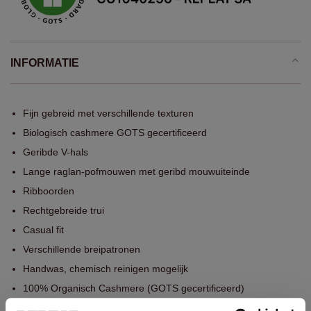
INFORMATIE
Fijn gebreid met verschillende texturen
Biologisch cashmere GOTS gecertificeerd
Geribde V-hals
Lange raglan-pofmouwen met geribd mouwuiteinde
Ribboorden
Rechtgebreide trui
Casual fit
Verschillende breipatronen
Handwas, chemisch reinigen mogelijk
100% Organisch Cashmere (GOTS gecertificeerd)