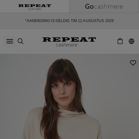
ZACHTE NIEUWE STIJLEN EN FRISSE KLEUREN VOOR HET KOMENDE
SEIZOEN
EXTRA 10% OFF SALE
*AANBIEDING IS GELDIG T/M 12 AUGUSTUS 2026
*NIET GELDIG VOOR LIMITED EDITION
*UITZONDERINGEN KUNNEN VAN TOEPASSING ZIJN
NIEUWE CASHMERE COLLECTIE
ZACHTE NIEUWE STIJLEN EN FRISSE KLEUREN VOOR HET KOMENDE
SEIZOEN
EXTRA 10% OFF SALE