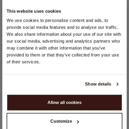
WASVOORSCHRIFT
This website uses cookies
LAND WIJZIGEN
We use cookies to personalise content and ads, to
VERZENDEN & RETOURNEREN
provide social media features and to analyse our traffic.
U bezoekt Repeat cashmere vanuit Nederland (€). Wilt u uw
We also share information about your use of our site with
land wijzigen?
our social media, advertising and analytics partners who
Land:
may combine it with other information that you’ve
DIT VINDT U MISSCHIEN OOK LEUK
provided to them or that they’ve collected from your use
Verenigde Staten ($)
of their services.
Taal:
English
Show details
GA VERDER
Allow all cookies
Nee, winkel verder in
Nederland (€)
Customize