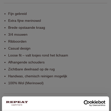
Fijn gebreid
Extra fijne merinowol
Brede opstaande kraag
3/4 mouwen
Ribboorden
Casual design
Loose fit – valt losjes rond het lichaam
Afhangende schouders
Zichtbare deelnaad op de rug
Handwas, chemisch reinigen mogelijk
100% Wol (Merinowol)
PASVORM