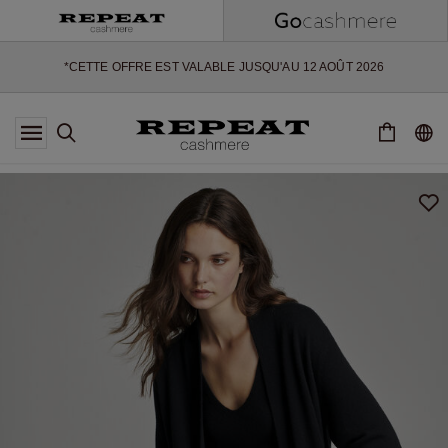
NOUVEAUX STYLES DOUX ET NOUVELLES COULEURS POUR LA
SAISON À VENIR
EXTRA 10% OFF SALE
*CETTE OFFRE EST VALABLE JUSQU'AU 12 AOÛT 2026
*NON VALABLE SUR LIMITED EDITION
*EXCEPTIONS PEUVENT S'APPLIQUER
NOUVEAUTÉS EN CACHEMIRE
NOUVEAUX STYLES DOUX ET NOUVELLES COULEURS POUR LA
SAISON À VENIR
EXTRA 10% OFF SALE