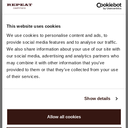
Lavage à la main, nettoyage à sec autorisé
100% Cachemire organique
This website uses cookies
CHANGER DE PAYS
We use cookies to personalise content and ads, to
TAILLE & COUPE
provide social media features and to analyse our traffic.
Vous visitez Repeat cashmere depuis Suisse (CHF).
We also share information about your use of our site with
Souhaitez-vous mettre à jour votre localisation ?
ENTRETIEN
our social media, advertising and analytics partners who
Pays:
may combine it with other information that you’ve
provided to them or that they’ve collected from your use
LIVRAISON ET RETOURS
États-Unis ($)
of their services.
Langue:
English
Show details
VOUS ALLEZ ADORER ÇA
CONTINUER
Allow all cookies
Non, continuez à naviguer en
Suisse (CHF)