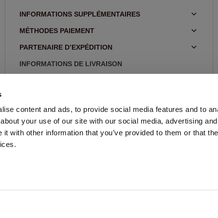
INFORMATIONS SUPPLÉMENTAIRES
MÉTHODES PAIEMENT
PARTENAIRE D’EXPÉDITION
INFORMATIONS DE LIVRAISON
RETOURS
5.0 star rating
07/12/26
s
Ik ben zeer tevreden!
BLOG
ise content and ads, to provide social media features and to anal
Ik ben zeer tevreden!
about your use of our site with our social media, advertising and
FEMME
t with other information that you’ve provided to them or that the
ices.
HOMME
STORE LOCATOR