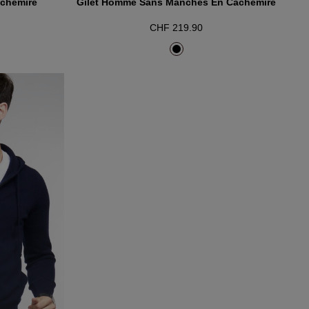
chemire
Gilet Homme Sans Manches En Cachemire
CHF 219.90