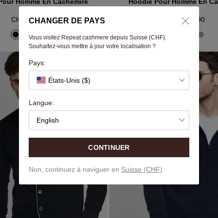
Pour Homme En Cachemire
Hoodie Pour Homme En Ca
CHF 349.90
CHF 349.90
CHANGER DE PAYS
Vous visitez Repeat cashmere depuis Suisse (CHF).
Souhaitez-vous mettre à jour votre localisation ?
Pays:
États-Unis ($)
Langue:
English
CONTINUER
Non, continuez à naviguer en
Suisse (CHF)