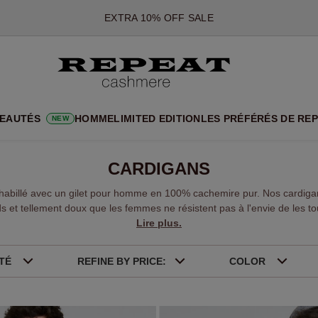
EXTRA 10% OFF SALE
*CETTE OFFRE EST VALABLE JUSQU'AU 12 AOÛT 2026
*NON VALABLE SUR LIMITED EDITION
*EXCEPTIONS PEUVENT S'APPLIQUER
NOUVEAUTÉS EN CACHEMIRE
UX STYLES DOUX ET NOUVELLES COULEURS POUR LA SAISON 
EAUTÉS
HOMME
LIMITED EDITION
LES PRÉFÉRÉS DE RE
NEW
EXTRA 10% OFF SALE
CARDIGANS
 habillé avec un gilet pour homme en 100% cachemire pur. Nos cardiga
s et tellement doux que les femmes ne résistent pas à l'envie de les to
Lire plus.
ITÉ
REFINE BY PRICE:
COLOR
Bleu
Gris