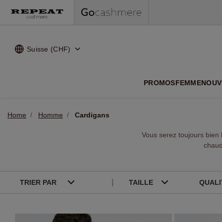
Suisse (CHF)
NOUVEA
PROMOS
FEMME
NOUV
Home
Homme
Cardigans
Vous serez toujours bien
chaud
TRIER PAR
TAILLE
QUAL
Noir
Beige
46 - XS
54 - XL
Cachemire (100%)