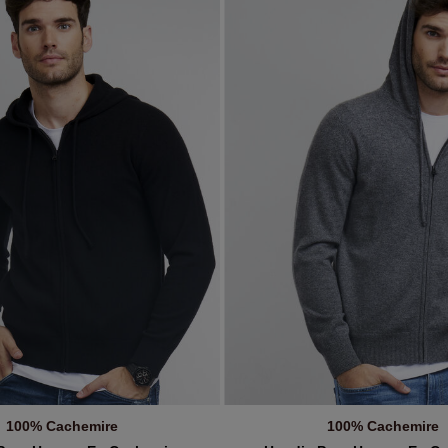
Max
CHF
100% Cachemire
100% Cachemire
JOUTER AU PANIER
AJOUTER AU PANIE