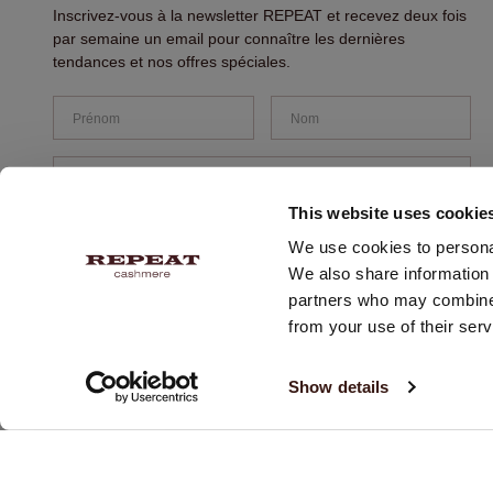
Inscrivez-vous à la newsletter REPEAT et recevez deux fois
par semaine un email pour connaître les dernières
tendances et nos offres spéciales.
5.0 star rating
07/14/26
This website uses cookie
goeie producten. goeie levering
We use cookies to personal
goeie producten. goeie levering
We also share information 
partners who may combine i
from your use of their serv
S'INSCRIRE
Show details