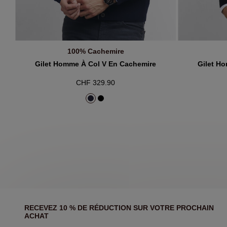
100% Cachemire
AJOUTER AU PANIER
A
Gilet Homme À Col V En Cachemire
Gilet H
CHF 329.90
RECEVEZ 10 % DE RÉDUCTION SUR VOTRE PROCHAIN
ACHAT