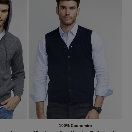
100% Cachemire
R
AJOUTER AU PANIER