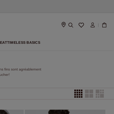
À VENIR
PEAT
TIMELESS BASICS
ns fins sont agréablement
ucher!