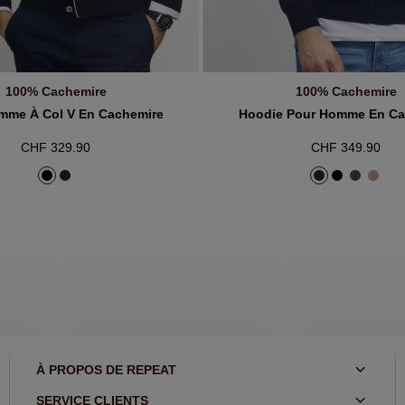
100% Cachemire
100% Cachemire
JOUTER AU PANIER
AJOUTER AU PANIE
omme À Col V En Cachemire
Hoodie Pour Homme En Ca
CHF 329.90
CHF 349.90
À PROPOS DE REPEAT
SERVICE CLIENTS