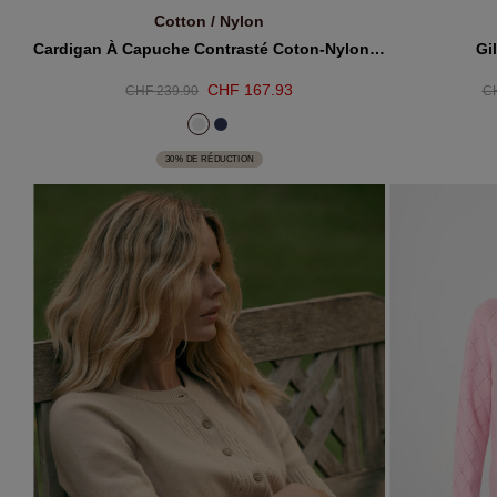
Cotton / Nylon
AJOUTER AU PANIER
A
Cardigan À Capuche Contrasté Coton-Nylon REPEAT Cashmere
Gi
CHF 167.93
CHF 239.90
CH
30% DE RÉDUCTION