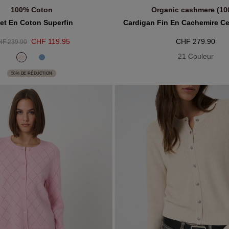
100% Coton
Organic cashmere (10
JOUTER AU PANIER
AJOUTER AU PANIE
let En Coton Superfin
Cardigan Fin En Cachemire Ce
CHF 119.95
CHF 279.90
F 239.90
21 Couleur
50% DE RÉDUCTION