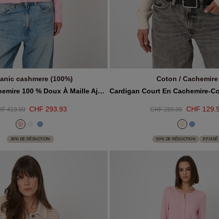
anic cashmere (100%)
Coton / Cachemire
JOUTER AU PANIER
EPUISÉ
Cardigan Cachemire 100 % Doux À Maille Ajourée
CHF 293.93
CHF 129.
F 419.90
CHF 259.90
30% DE RÉDUCTION
50% DE RÉDUCTION
EPUISÉ