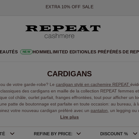
*CETTE OFFRE EST VALABLE JUSQU'AU 12 AOÛT 2026
*NON VALABLE SUR LIMITED EDITION
*EXCEPTIONS PEUVENT S'APPLIQUER
NOUVEAUTÉS EN CACHEMIRE
UX STYLES DOUX ET NOUVELLES COULEURS POUR LA SAISON 
EAUTÉS
HOMME
LIMITED EDITION
LES PRÉFÉRÉS DE RE
NEW
EXTRA 10% OFF SALE
CARDIGANS
hou de votre garde-robe? Le
cardigan stylé en cachemire REPEAT
évid
classiques des cardigans en maille de la collection REPEAT femmes et 
fique col châle, ourlet parfait, franges effrontées, tout pour afficher un 
une patte de boutonnage est parfaite en toute occasion: au bureau, à l
inez votre nouveau cardigan préféré avec un
pantalon
, un legging ou
tenue avec des escarpins, des bottes ou des ballerines.
Lire plus
ITÉ
REFINE BY PRICE:
DISCOUNT %