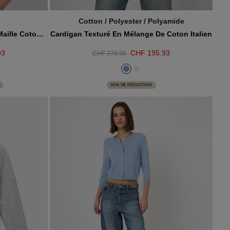
Cotton / Polyester / Polyamide
AJOUTER AU PANIER
Cardigan Polo Court En Grosse Maille Coton Mélangé
Cardigan Texturé En Mélange De Coton Italien
93
CHF 195.93
CHF 279.90
30% DE RÉDUCTION