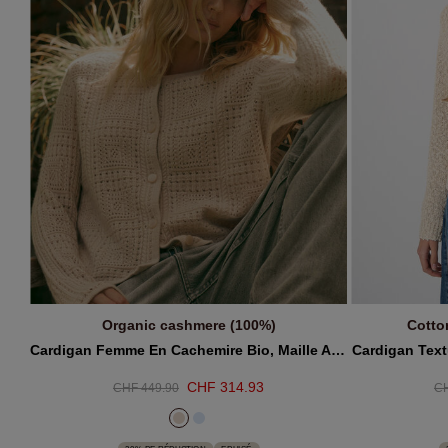
Organic cashmere (100%)
Cotton
EPUISÉ
Cardigan Femme En Cachemire Bio, Maille Ajourée
Cardigan Text
CHF 314.93
CHF 449.90
CH