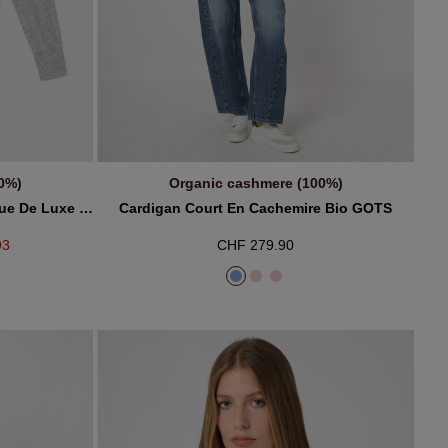
0%)
Organic cashmere (100%)
R
AJOUTER AU PANIER
Cardigan En Cachemire Biologique De Luxe À Losanges
Cardigan Court En Cachemire Bio GOTS
93
CHF 279.90