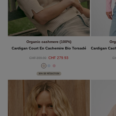
Organic cashmere (100%)
Org
AJOUTER AU PANIER
A
Cardigan Court En Cachemire Bio Torsadé
CHF 279.93
CHF 399.90
CH
30% DE RÉDUCTION