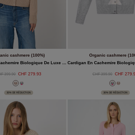
anic cashmere (100%)
Organic cashmere (10
JOUTER AU PANIER
AJOUTER AU PANIE
Cardigan En Cachemire Biologique De Luxe À Losanges
CHF 279.93
CHF 279.
F 399.90
CHF 399.90
30% DE RÉDUCTION
30% DE RÉDUCTION