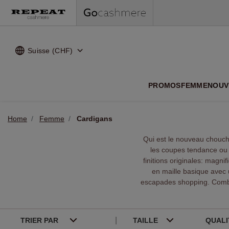
Suisse (CHF)
NOUVEA
PROMOS
FEMME
NOUV
Home
Femme
Cardigans
Qui est le nouveau chouc
les coupes tendance ou 
finitions originales: magni
en maille basique avec 
escapades shopping. Comb
TRIER PAR
TAILLE
QUAL