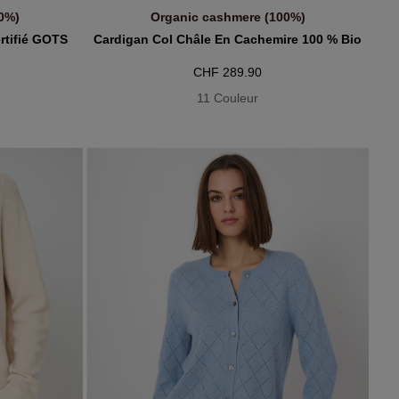
0%)
Organic cashmere (100%)
R
AJOUTER AU PANIER
rtifié GOTS
Cardigan Col Châle En Cachemire 100 % Bio
CHF 289.90
11 Couleur