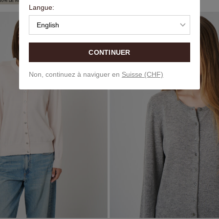
30% DE RÉDUCTION
EPUISÉ
Langue:
English
CONTINUER
Non, continuez à naviguer en
Suisse (CHF)