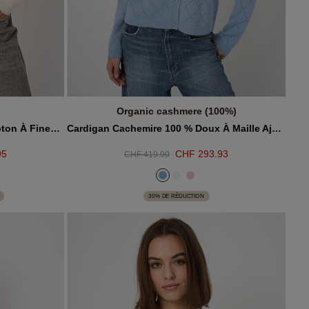
Organic cashmere (100%)
AJOUTER AU PANIER
Cardigan Court En Cachemire-Coton À Fines Côtes
Cardigan Cachemire 100 % Doux À Maille Ajourée
95
CHF 293.93
CHF 419.90
30% DE RÉDUCTION