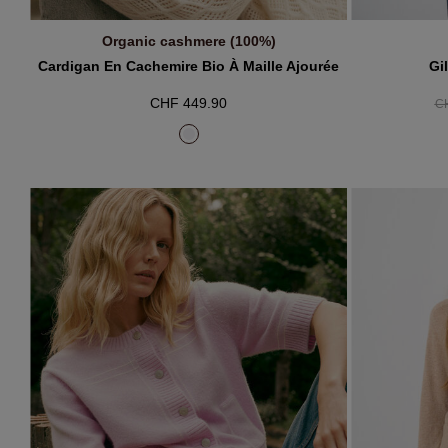
Organic cashmere (100%)
AJOUTER AU PANIER
A
Cardigan En Cachemire Bio À Maille Ajourée
Gi
CHF 449.90
CH