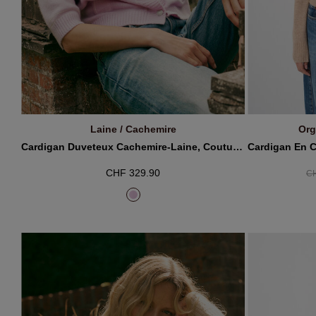
Laine / Cachemire
Org
AJOUTER AU PANIER
A
Cardigan Duveteux Cachemire-Laine, Coutures Contrastées
CHF 329.90
CH