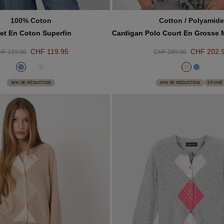
100% Coton
Cotton / Polyamide
JOUTER AU PANIER
EPUISÉ
let En Coton Superfin
CHF 119.95
CHF 202.
F 239.90
CHF 289.90
50% DE RÉDUCTION
30% DE RÉDUCTION
EPUISÉ