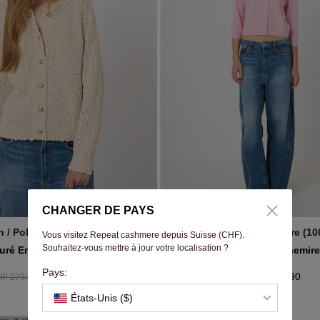
CHANGER DE PAYS
 / Polyester / Polyamide
Organic cashmere (10
EPUISÉ
AJOUTER AU PANIE
Vous visitez Repeat cashmere depuis Suisse (CHF).
Souhaitez-vous mettre à jour votre localisation ?
uré En Mélange De Coton Italien
Cardigan Court En Cachemir
Pays:
CHF 195.93
CHF 279.90
F 279.90
États-Unis ($)