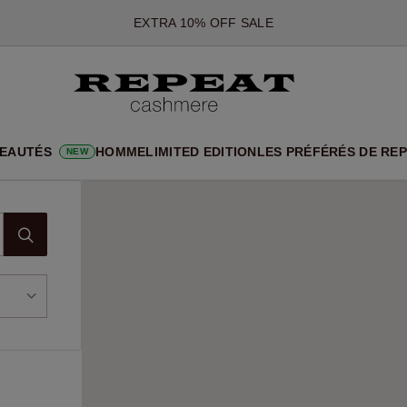
EXTRA 10% OFF SALE
*CETTE OFFRE EST VALABLE JUSQU'AU 12 AOÛT 2026
*NON VALABLE SUR LIMITED EDITION
*EXCEPTIONS PEUVENT S'APPLIQUER
NOUVEAUTÉS EN CACHEMIRE
EAUTÉS
HOMME
LIMITED EDITION
LES PRÉFÉRÉS DE RE
NEW
UX STYLES DOUX ET NOUVELLES COULEURS POUR LA SAISON 
EXTRA 10% OFF SALE
e