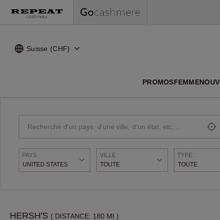
Suisse (CHF)
PROMOS
FEMME
NOUV
NOUVEA
PAYS :
VILLE :
TYPE :
UNITED STATES
TOUTE
TOUTE
Austria
San Ramon
Flagship Stor
Belgium
Menlo Park
Shopinshop
Switzerland
San Francisco
HERSH'S
( DISTANCE: 180 MI )