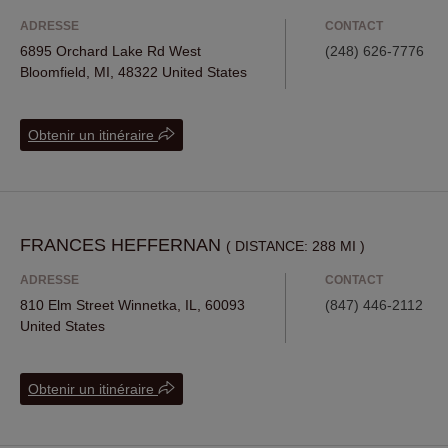
Czech Republic
New York
ADRESSE
CONTACT
Germany
Denver
6895 Orchard Lake Rd West
(248) 626-7776
Bloomfield, MI, 48322 United States
Finland
Boca Raton
France
Lexington
Obtenir un itinéraire
United Kingdom
Jackson
Italy
La Jolla
Ireland
Boston
Luxembourg
Sonoma
FRANCES HEFFERNAN
( DISTANCE: 288 MI )
Netherlands
Steamboat Springs
ADRESSE
CONTACT
Sweden
Montclair
810 Elm Street Winnetka, IL, 60093
(847) 446-2112
United States
Denmark
Prairie Village
United States
Winnetka
Obtenir un itinéraire
Larkspur
Los Angeles