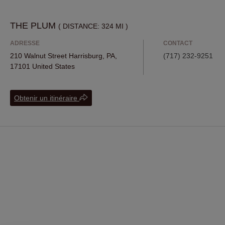
Lake Oswego
San Marino
THE PLUM
( DISTANCE: 324 MI )
West Bloomfield
ADRESSE
CONTACT
Park City
210 Walnut Street Harrisburg, PA,
(717) 232-9251
17101 United States
Minneapolis
Palo Alto
Obtenir un itinéraire
Raleigh
Wichita
Old Greenwich
Portland
VIVACE
( DISTANCE: 335 MI )
Sun Valley
ADRESSE
CONTACT
104 Highway 107 South, Suite C
(828) 743-2800
Park City
Cashiers, NC, 28717 United States
Aspen
Edwards