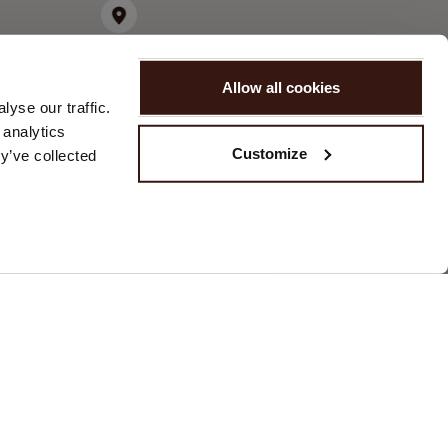
Allow all cookies
yse our traffic.
 analytics
Customize
y’ve collected
CONTACT
Veuillez nous contacter via notre
formulaire de contact
ou nous
envoyer un e-mail à
customerservice@repeat.ch
.