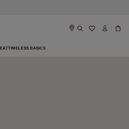
PEAT
TIMELESS BASICS
À VENIR