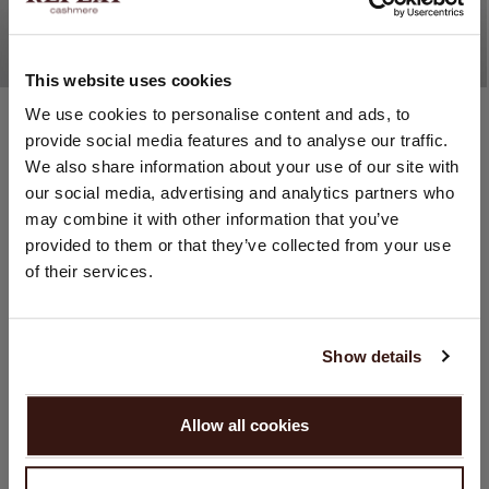
This website uses cookies
Organic cashmere (100%)
Organic cashmere (100%)
CHANGER DE PAYS
We use cookies to personalise content and ads, to
Poncho En Cachemire Fin À Franges
Poncho En Cachemire Fin À Franges
provide social media features and to analyse our traffic.
Vous visitez Repeat cashmere depuis Suisse (CHF).
CHF 229.90
CHF 229.90
We also share information about your use of our site with
Souhaitez-vous mettre à jour votre localisation ?
10 COULEUR
10 COULEUR
our social media, advertising and analytics partners who
NEW
NEW
Pays:
may combine it with other information that you’ve
provided to them or that they’ve collected from your use
États-Unis ($)
of their services.
Langue:
English
Show details
CONTINUER
Allow all cookies
Non, continuez à naviguer en
Suisse (CHF)