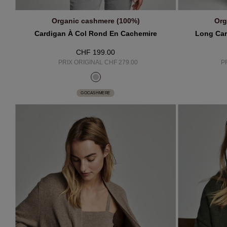
Organic cashmere (100%)
Org
AJOUTER AU PANIER
A
Cardigan À Col Rond En Cachemire
Long Car
CHF 199.00
PRIX ORIGINAL CHF 279.00
P
GOCASHMERE