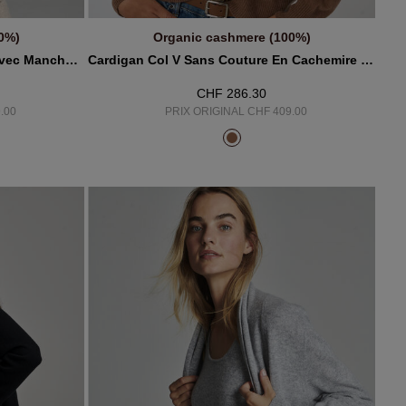
0%)
Organic cashmere (100%)
R
AJOUTER AU PANIER
Cardigan Ouvert En Cachemire Avec Manches Larges Et Poches
Cardigan Col V Sans Couture En Cachemire Biologique
CHF 286.30
.00
PRIX ORIGINAL CHF 409.00