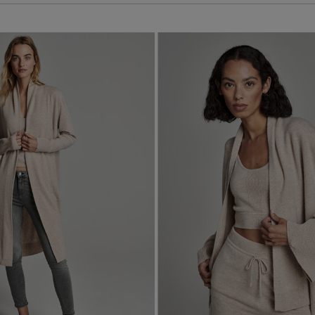
Marron
Gris
Poudre
Kaki
Max
CHF