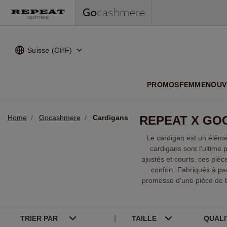
Suisse (CHF)
NOUVEA
PROMOS
FEMME
NOUV
Home
Gocashmere
Cardigans
REPEAT X GO
Le cardigan est un élém
cardigans sont l'ultime
ajustés et courts, ces piè
confort. Fabriqués à par
promesse d'une pièce de ba
TRIER PAR
TAILLE
QUAL