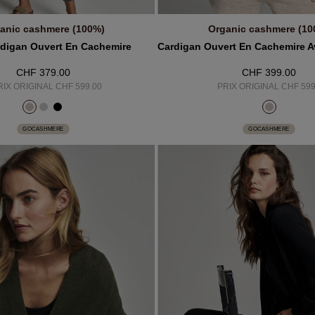
anic cashmere (100%)
Organic cashmere (10
JOUTER AU PANIER
AJOUTER AU PANIE
digan Ouvert En Cachemire
CHF 379.00
CHF 399.00
RIX ORIGINAL CHF 599.00
PRIX ORIGINAL CHF 599
GOCASHMERE
GOCASHMERE