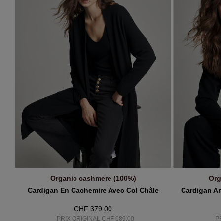
Organic cashmere (100%)
Org
AJOUTER AU PANIER
A
Cardigan En Cachemire Avec Col Châle
Cardigan A
CHF 379.00
PRIX ORIGINAL CHF 689.00
P