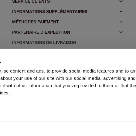
SERVICE CLIENTS
INFORMATIONS SUPPLÉMENTAIRES
MÉTHODES PAIEMENT
PARTENAIRE D’EXPÉDITION
INFORMATIONS DE LIVRAISON
RETOURS
5.0 star rating
07/12/26
s
Ik ben zeer tevreden!
BLOG
ise content and ads, to provide social media features and to anal
Ik ben zeer tevreden!
about your use of our site with our social media, advertising and
FEMME
t with other information that you’ve provided to them or that the
ices.
HOMME
STORE LOCATOR