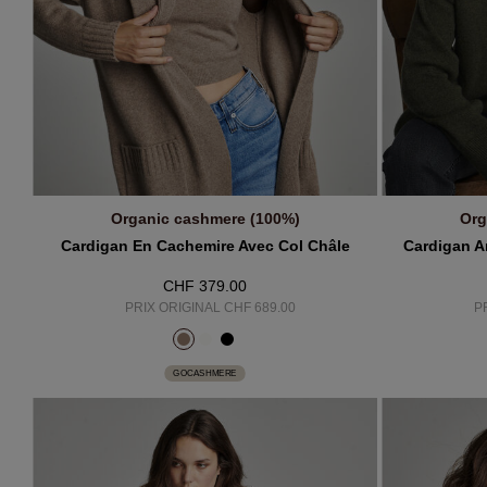
Organic cashmere (100%)
Org
AJOUTER AU PANIER
A
Cardigan En Cachemire Avec Col Châle
Cardigan A
CHF 379.00
PRIX ORIGINAL CHF 689.00
P
GOCASHMERE