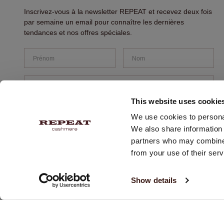
Inscrivez-vous à la newsletter REPEAT et recevez deux fois
par semaine un email pour connaître les dernières
tendances et nos offres spéciales.
5.0 star rating
07/14/26
This website uses cookie
goeie producten. goeie levering
We use cookies to personal
goeie producten. goeie levering
We also share information 
partners who may combine i
from your use of their serv
S'INSCRIRE
Show details