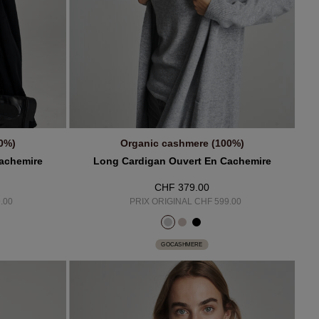
0%)
Organic cashmere (100%)
R
AJOUTER AU PANIER
achemire
Long Cardigan Ouvert En Cachemire
CHF 379.00
.00
PRIX ORIGINAL CHF 599.00
GOCASHMERE