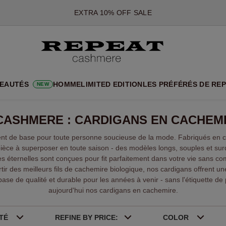
*CETTE OFFRE EST VALABLE JUSQU'AU 12 AOÛT 2026
*NON VALABLE SUR LIMITED EDITION
*EXCEPTIONS PEUVENT S'APPLIQUER
NOUVEAUTÉS EN CACHEMIRE
UX STYLES DOUX ET NOUVELLES COULEURS POUR LA SAISON 
EAUTÉS
HOMME
LIMITED EDITION
LES PRÉFÉRÉS DE RE
NEW
EXTRA 10% OFF SALE
CASHMERE : CARDIGANS EN CACHEM
ent de base pour toute personne soucieuse de la mode. Fabriqués en c
 pièce à superposer en toute saison - des modèles longs, souples et su
ces éternelles sont conçues pour ﬁt parfaitement dans votre vie sans com
tir des meilleurs fils de cachemire biologique, nos cardigans offrent u
se de qualité et durable pour les années à venir - sans l'étiquette de 
aujourd'hui nos cardigans en cachemire.
ITÉ
REFINE BY PRICE:
COLOR