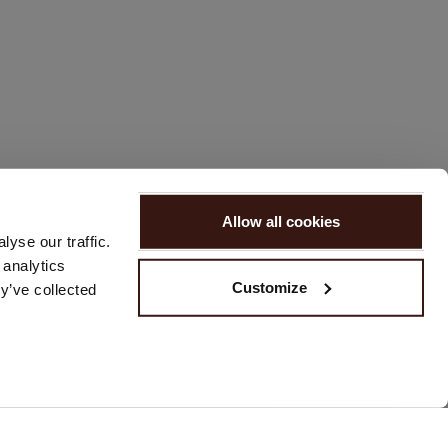
Allow all cookies
yse our traffic.
 analytics
Customize
y’ve collected
CONTACT
Veuillez nous contacter via notre
formulaire de contact
ou nous
envoyer un e-mail à
customerservice@repeat.ch
.