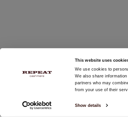
This website uses cookie
We use cookies to personal
We also share information 
partners who may combine i
from your use of their serv
RECEVEZ 10 % DE RÉDUCTION SUR VOTRE PROCHAIN
ACHAT
Show details
Inscrivez-vous à la newsletter REPEAT et recevez deux fois
par semaine un email pour connaître les dernières
tendances et nos offres spéciales.