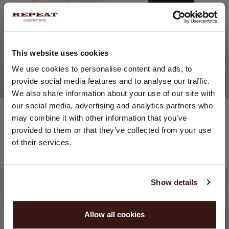
This website uses cookies
CHANGER DE PAYS
We use cookies to personalise content and ads, to
provide social media features and to analyse our traffic.
Vous visitez Repeat cashmere depuis Suisse (CHF).
We also share information about your use of our site with
Souhaitez-vous mettre à jour votre localisation ?
our social media, advertising and analytics partners who
Organic cashmere (100%)
Organic cashmere (100%)
Pays:
may combine it with other information that you’ve
Poncho En Cachemire Fin À Franges
Poncho En Cachemire Fin À Franges
CHF 229.90
CHF 229.90
provided to them or that they’ve collected from your use
États-Unis ($)
10 COULEUR
10 COULEUR
of their services.
NEW
NEW
Langue:
English
Show details
CONTINUER
Allow all cookies
Non, continuez à naviguer en
Suisse (CHF)