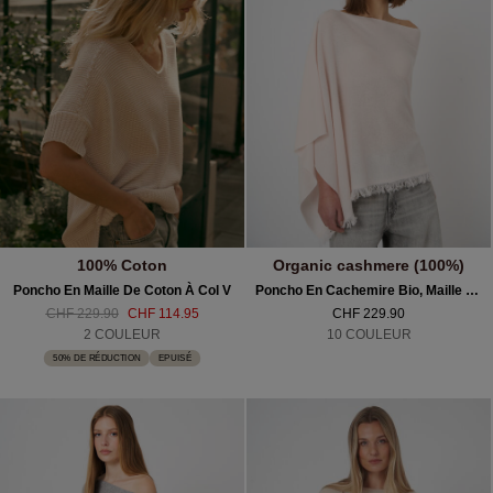
100% Coton
Organic cashmere (100%)
Poncho En Maille De Coton À Col V
Poncho En Cachemire Bio, Maille Fine À Franges
CHF 229.90
CHF 114.95
CHF 229.90
2 COULEUR
10 COULEUR
50% DE RÉDUCTION
EPUISÉ