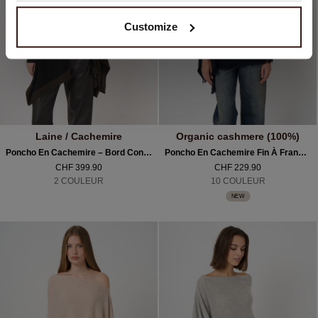
Customize
Laine / Cachemire
Organic cashmere (100%)
Poncho En Cachemire – Bord Contrasté & Élégance Naturelle
Poncho En Cachemire Fin À Franges
CHF 399.90
CHF 229.90
2 COULEUR
10 COULEUR
NEW