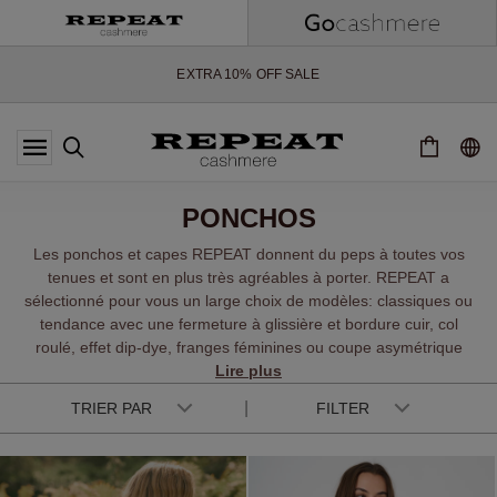
NOUVEAUX STYLES DOUX ET NOUVELLES COULEURS POUR LA
SAISON À VENIR
EXTRA 10% OFF SALE
*CETTE OFFRE EST VALABLE JUSQU'AU 12 AOÛT 2026
*NON VALABLE SUR LIMITED EDITION
*EXCEPTIONS PEUVENT S'APPLIQUER
NOUVEAUTÉS EN CACHEMIRE
NOUVEAUX STYLES DOUX ET NOUVELLES COULEURS POUR LA
PONCHOS
SAISON À VENIR
EXTRA 10% OFF SALE
Les ponchos et capes REPEAT donnent du peps à toutes vos
tenues et sont en plus très agréables à porter. REPEAT a
sélectionné pour vous un large choix de modèles: classiques ou
tendance avec une fermeture à glissière et bordure cuir, col
roulé, effet dip-dye, franges féminines ou coupe asymétrique
stylée. Associez votre poncho ou votre cape à un
Lire plus
legging
en
coton et sandale à la belle saison ou à un legging cuir et bottes
TRIER PAR
FILTER
en hiver.