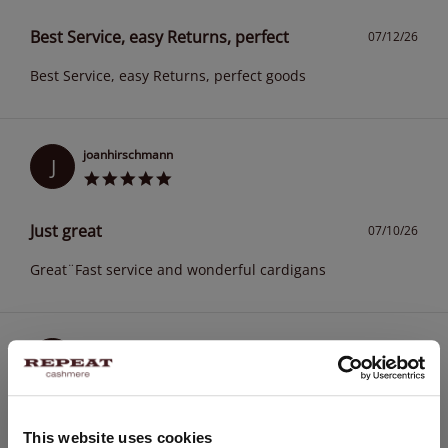
Best Service, easy Returns, perfect
07/12/26
Best Service, easy Returns, perfect goods
joanhirschmann
J
Just great
07/10/26
Great¨Fast service and wonderful cardigans
Karinneder
K
Always good!
07/09/26
This website uses cookies