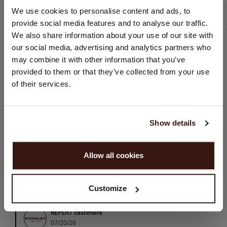
Nice quality and good service
CHANGER DE PAYS
We use cookies to personalise content and ads, to
provide social media features and to analyse our traffic.
Vous visitez Repeat cashmere depuis Suisse (CHF).
We also share information about your use of our site with
Souhaitez-vous mettre à jour votre localisation ?
our social media, advertising and analytics partners who
A.a.eijpe
A
Pays:
may combine it with other information that you’ve
provided to them or that they’ve collected from your use
États-Unis ($)
of their services.
Repeat cashmere zelf was uitstekend
07/09/26
Langue:
Repeat cashmere zelf was uitstekend evenals de
English
klantenservice. Helaas is de bezorgservice die gebruikt
Show details
wordt, DPD, niet zo best waardoor een pakketje om
onbekende reden wordt geretourneerd zonder dat het is
CONTINUER
aangeboden. Wellicht is een andere pakketdienst te
Allow all cookies
overwegen.
Non, continuez à naviguer en
Suisse (CHF)
Comments (1)
Customize
REPEAT cashmere
07/20/26