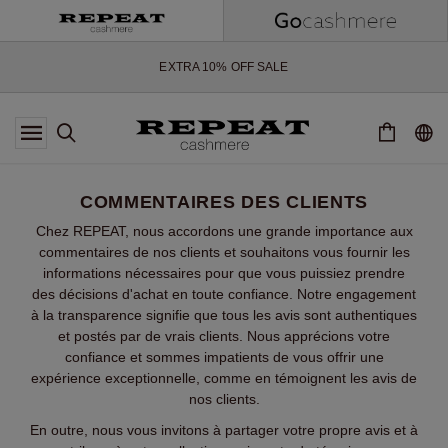
NOUVEAUX STYLES DOUX ET NOUVELLES COULEURS POUR LA
SAISON À VENIR
EXTRA 10% OFF SALE
*CETTE OFFRE EST VALABLE JUSQU'AU 12 AOÛT 2026
*NON VALABLE SUR LIMITED EDITION
*EXCEPTIONS PEUVENT S'APPLIQUER
NOUVEAUTÉS EN CACHEMIRE
NOUVEAUX STYLES DOUX ET NOUVELLES COULEURS POUR LA
SAISON À VENIR
COMMENTAIRES DES CLIENTS
EXTRA 10% OFF SALE
Chez REPEAT, nous accordons une grande importance aux
commentaires de nos clients et souhaitons vous fournir les
informations nécessaires pour que vous puissiez prendre
des décisions d'achat en toute confiance. Notre engagement
à la transparence signifie que tous les avis sont authentiques
et postés par de vrais clients. Nous apprécions votre
confiance et sommes impatients de vous offrir une
expérience exceptionnelle, comme en témoignent les avis de
nos clients.
En outre, nous vous invitons à partager votre propre avis et à