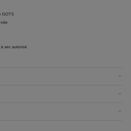
fié GOTS
roite
 à sec autorisé