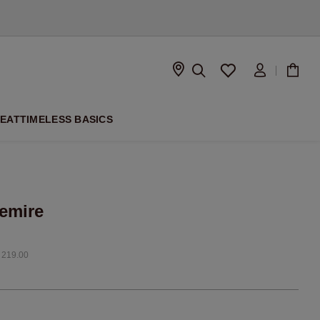
À VENIR
PEAT
TIMELESS BASICS
emire
 219.00