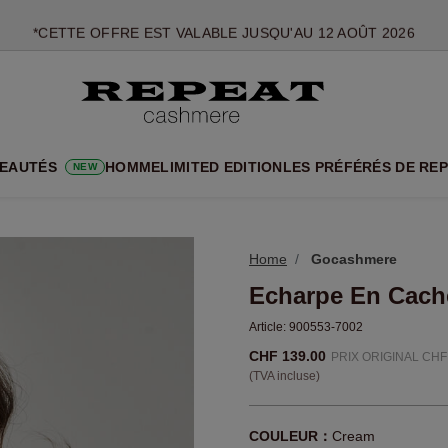
*CETTE OFFRE EST VALABLE JUSQU'AU 12 AOÛT 2026
*NON VALABLE SUR LIMITED EDITION
*EXCEPTIONS PEUVENT S'APPLIQUER
NOUVEAUTÉS EN CACHEMIRE
UX STYLES DOUX ET NOUVELLES COULEURS POUR LA SAISON 
EAUTÉS
HOMME
LIMITED EDITION
LES PRÉFÉRÉS DE RE
NEW
EXTRA 10% OFF SALE
Home
Gocashmere
Echarpe En Cach
Article:
900553-7002
CHF 139.00
PRIX ORIGINAL CHF
(TVA incluse)
COULEUR：
Cream