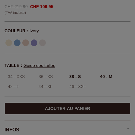
CHF 219.90
CHF 109.95
(TVA incluse)
COULEUR：
Ivory
TAILLE：
Guide des tailles
34 - XXS
36 - XS
38 - S
40 - M
42 - L
44 - XL
46 - XXL
AJOUTER AU PANIER
INFOS