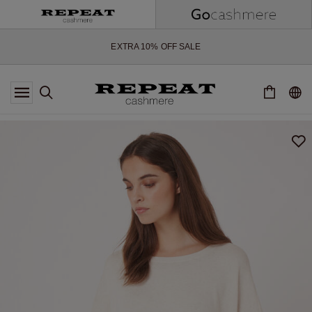
NOUVEAUX STYLES DOUX ET NOUVELLES COULEURS POUR LA
SAISON À VENIR
EXTRA 10% OFF SALE
*CETTE OFFRE EST VALABLE JUSQU'AU 12 AOÛT 2026
*NON VALABLE SUR LIMITED EDITION
*EXCEPTIONS PEUVENT S'APPLIQUER
NOUVEAUTÉS EN CACHEMIRE
NOUVEAUX STYLES DOUX ET NOUVELLES COULEURS POUR LA
SAISON À VENIR
EXTRA 10% OFF SALE