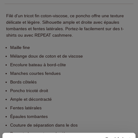
Filé d'un tricot fin coton-viscose, ce poncho offre une texture
délicate et légère. Silhouette ample et droite avec épaules
tombantes et fentes latérales. Portez-le facilement sur des t-
shirts ou avec REPEAT cashmere.
Maille fine
Mélange doux de coton et de viscose
Encolure bateau à bord-côte
Manches courtes fendues
Bords côtelés
Poncho tricoté droit
Ample et décontracté
Fentes latérales
Épaules tombantes
Couture de séparation dans le dos
Devant plus court que derrière