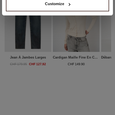
Customize
Jean À Jambes Larges
Cardigan Maille Fine En Coton Mélangé
CHF 127.92
CHF 179.95
CHF 149.90