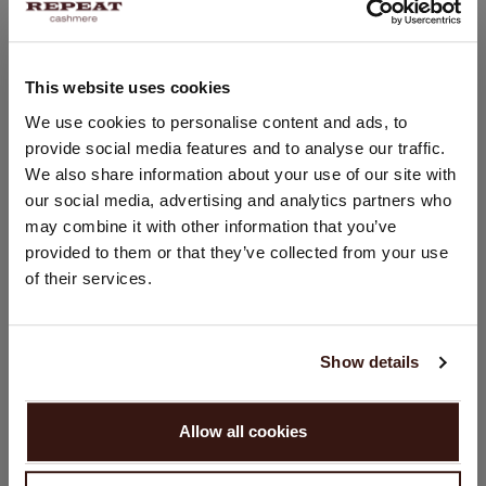
Devant plus court que derrière
Lavage à la main. Nettoyage à sec possible.
60% Coton / 40% Viscose
This website uses cookies
CHANGER DE PAYS
We use cookies to personalise content and ads, to
provide social media features and to analyse our traffic.
TAILLE & COUPE
Vous visitez Repeat cashmere depuis Suisse (CHF).
We also share information about your use of our site with
Souhaitez-vous mettre à jour votre localisation ?
our social media, advertising and analytics partners who
Pays:
ENTRETIEN
may combine it with other information that you’ve
provided to them or that they’ve collected from your use
États-Unis ($)
of their services.
LIVRAISON ET RETOURS
Langue:
English
Show details
VOUS ALLEZ ADORER ÇA
CONTINUER
Allow all cookies
Non, continuez à naviguer en
Suisse (CHF)