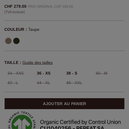
CHF 279.00
PRIX ORIGINAL CHF 399.00
(TVA incluse)
COULEUR：
Taupe
TAILLE：
Guide des tailles
34 - XXS
36 - XS
38 - S
40 - M
42 - L
44 - XL
46 - XXL
AJOUTER AU PANIER