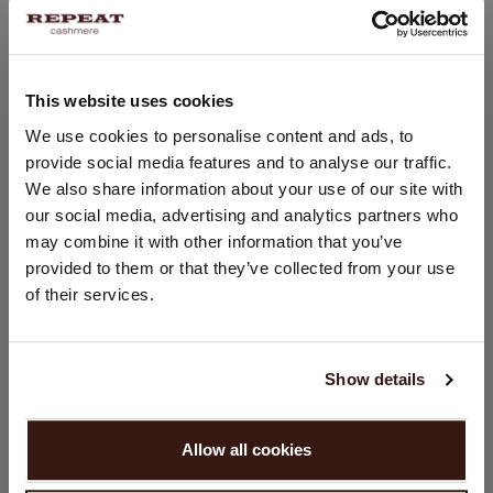
Lavage à la main, nettoyage à sec autorisé
100% Cachemire organique
This website uses cookies
CHANGER DE PAYS
We use cookies to personalise content and ads, to
TAILLE & COUPE
provide social media features and to analyse our traffic.
Vous visitez Repeat cashmere depuis Suisse (CHF).
We also share information about your use of our site with
Souhaitez-vous mettre à jour votre localisation ?
ENTRETIEN
our social media, advertising and analytics partners who
Pays:
may combine it with other information that you’ve
provided to them or that they’ve collected from your use
LIVRAISON ET RETOURS
États-Unis ($)
of their services.
Langue:
English
Show details
VOUS ALLEZ ADORER ÇA
CONTINUER
Allow all cookies
Non, continuez à naviguer en
Suisse (CHF)