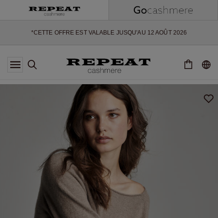
NOUVEAUX STYLES DOUX ET NOUVELLES COULEURS POUR LA
SAISON À VENIR
EXTRA 10% OFF SALE
*CETTE OFFRE EST VALABLE JUSQU'AU 12 AOÛT 2026
*NON VALABLE SUR LIMITED EDITION
*EXCEPTIONS PEUVENT S'APPLIQUER
NOUVEAUTÉS EN CACHEMIRE
NOUVEAUX STYLES DOUX ET NOUVELLES COULEURS POUR LA
SAISON À VENIR
EXTRA 10% OFF SALE