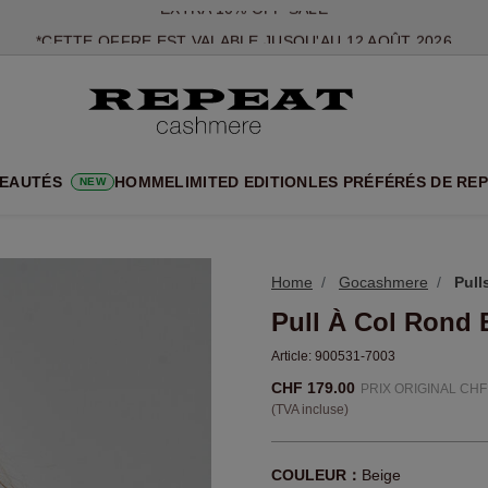
*CETTE OFFRE EST VALABLE JUSQU'AU 12 AOÛT 2026
*NON VALABLE SUR LIMITED EDITION
*EXCEPTIONS PEUVENT S'APPLIQUER
NOUVEAUTÉS EN CACHEMIRE
UX STYLES DOUX ET NOUVELLES COULEURS POUR LA SAISON 
EAUTÉS
HOMME
LIMITED EDITION
LES PRÉFÉRÉS DE RE
NEW
EXTRA 10% OFF SALE
Home
Gocashmere
Pull
Pull À Col Rond 
Article:
900531-7003
CHF 179.00
PRIX ORIGINAL CHF
(TVA incluse)
COULEUR：
Beige