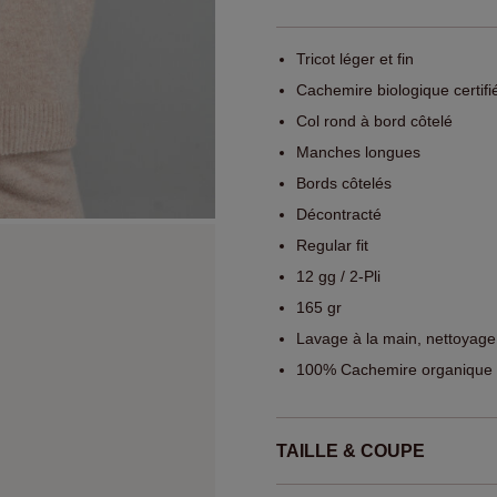
Tricot léger et fin
Cachemire biologique certi
Col rond à bord côtelé
Manches longues
Bords côtelés
Décontracté
Regular fit
12 gg / 2-Pli
165 gr
Lavage à la main, nettoyage
100% Cachemire organique
TAILLE & COUPE