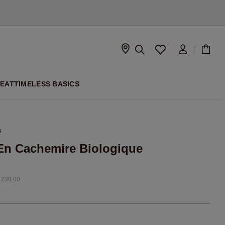
À VENIR
PEAT
TIMELESS BASICS
s
En Cachemire Biologique
 239.00