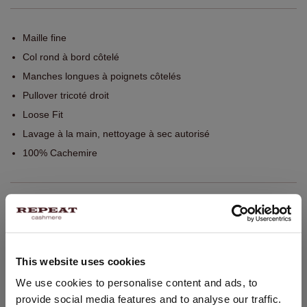
Maille fine
Col rond à bord côtelé
Manches longues à poignets côtelés
Pullover tricoté droit
Loose Fit
Lavage à la main, nettoyage à sec autorisé
100% Cachemire
TAILLE & COUPE
ENTRETIEN
This website uses cookies
CHANGER DE PAYS
We use cookies to personalise content and ads, to
LIVRAISON ET RETOURS
provide social media features and to analyse our traffic.
Vous visitez Repeat cashmere depuis Suisse (CHF).