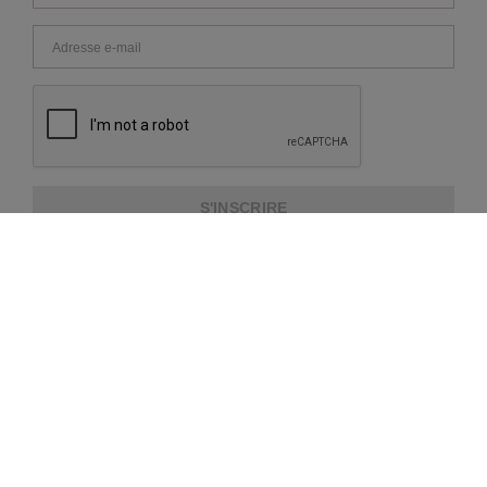
S'INSCRIRE
À PROPOS DE REPEAT
SERVICE CLIENTS
INFORMATIONS SUPPLÉMENTAIRES
MÉTHODES PAIEMENT