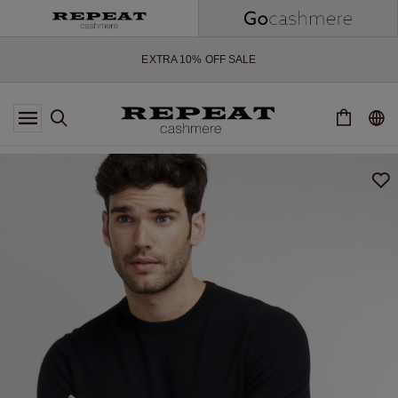
NOUVEAUX STYLES DOUX ET NOUVELLES COULEURS POUR LA
SAISON À VENIR
EXTRA 10% OFF SALE
*CETTE OFFRE EST VALABLE JUSQU'AU 12 AOÛT 2026
*NON VALABLE SUR LIMITED EDITION
*EXCEPTIONS PEUVENT S'APPLIQUER
NOUVEAUTÉS EN CACHEMIRE
NOUVEAUX STYLES DOUX ET NOUVELLES COULEURS POUR LA
SAISON À VENIR
EXTRA 10% OFF SALE