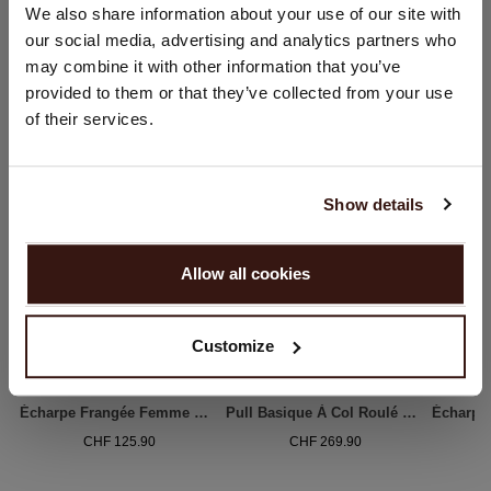
We also share information about your use of our site with
Souhaitez-vous mettre à jour votre localisation ?
our social media, advertising and analytics partners who
Pays:
may combine it with other information that you’ve
VOUS ALLEZ ADORER ÇA
provided to them or that they’ve collected from your use
États-Unis ($)
of their services.
Langue:
English
Show details
CONTINUER
Allow all cookies
Non, continuez à naviguer en
Suisse (CHF)
Customize
Écharpe Frangée Femme — Cachemire Doux & Confort Repeat
Pull Basique À Col Roulé En Cachemire Biologique
CHF 125.90
CHF 269.90