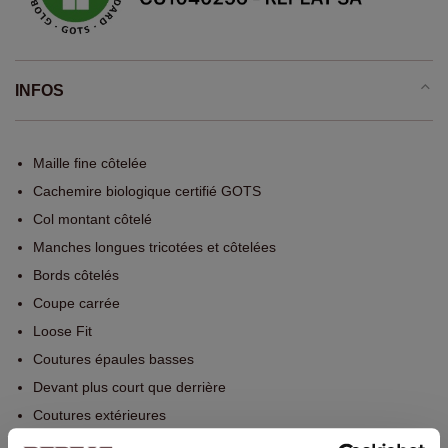
INFOS
Maille fine côtelée
Cachemire biologique certifié GOTS
Col montant côtelé
Manches longues tricotées et côtelées
Bords côtelés
Coupe carrée
Loose Fit
Coutures épaules basses
Devant plus court que derrière
Coutures extérieures
Lavage à la main, nettoyage à sec autorisé