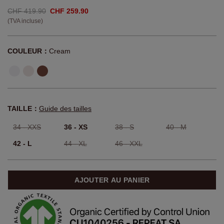
CHF 419.90
CHF 259.90
(TVA incluse)
COULEUR：
Cream
TAILLE：
Guide des tailles
34 - XXS
36 - XS
38 - S
40 - M
42 - L
44 - XL
46 - XXL
AJOUTER AU PANIER