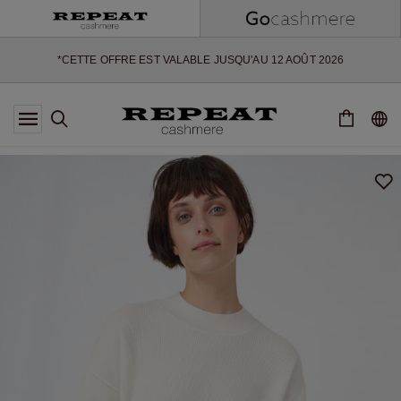
NOUVEAUX STYLES DOUX ET NOUVELLES COULEURS POUR LA
SAISON À VENIR
EXTRA 10% OFF SALE
*CETTE OFFRE EST VALABLE JUSQU'AU 12 AOÛT 2026
*NON VALABLE SUR LIMITED EDITION
*EXCEPTIONS PEUVENT S'APPLIQUER
NOUVEAUTÉS EN CACHEMIRE
NOUVEAUX STYLES DOUX ET NOUVELLES COULEURS POUR LA
SAISON À VENIR
EXTRA 10% OFF SALE