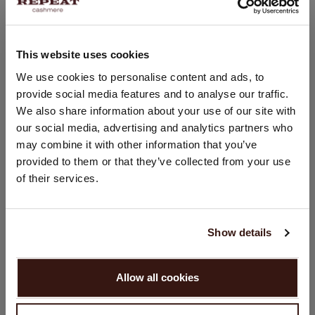
100% Cachemire organique (certifié GOTS)
This website uses cookies
TAILLE & COUPE
CHANGER DE PAYS
We use cookies to personalise content and ads, to
provide social media features and to analyse our traffic.
Vous visitez Repeat cashmere depuis Suisse (CHF).
ENTRETIEN
We also share information about your use of our site with
Souhaitez-vous mettre à jour votre localisation ?
our social media, advertising and analytics partners who
Pays:
may combine it with other information that you’ve
LIVRAISON ET RETOURS
provided to them or that they’ve collected from your use
États-Unis ($)
of their services.
Langue:
English
VOUS ALLEZ ADORER ÇA
Show details
CONTINUER
Allow all cookies
Non, continuez à naviguer en
Suisse (CHF)