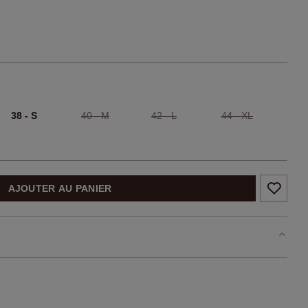
38 - S
40 - M
42 - L
44 - XL
AJOUTER AU PANIER