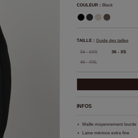
COULEUR：
Black
TAILLE：
Guide des tailles
34 - XXS
36 - XS
46 - XXL
INFOS
Maille moyennement lourde
Laine mérinos extra fine