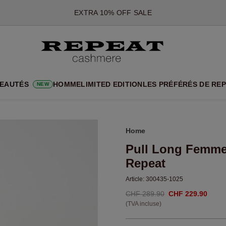
*CETTE OFFRE EST VALABLE JUSQU'AU 12 AOÛT 2026
*NON VALABLE SUR LIMITED EDITION
*EXCEPTIONS PEUVENT S'APPLIQUER
NOUVEAUTÉS EN CACHEMIRE
UX STYLES DOUX ET NOUVELLES COULEURS POUR LA SAISON 
EAUTÉS
HOMME
LIMITED EDITION
LES PRÉFÉRÉS DE RE
NEW
EXTRA 10% OFF SALE
Home
Pull Long Femme 
Repeat
Article:
300435-1025
CHF 289.90
CHF 229.90
(TVA incluse)